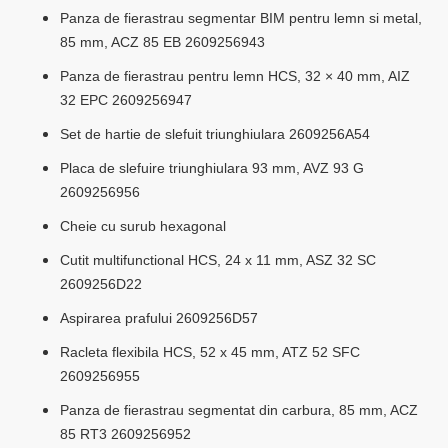
Panza de fierastrau segmentar BIM pentru lemn si metal,
85 mm, ACZ 85 EB 2609256943
Panza de fierastrau pentru lemn HCS, 32 × 40 mm, AIZ
32 EPC 2609256947
Set de hartie de slefuit triunghiulara 2609256A54
Placa de slefuire triunghiulara 93 mm, AVZ 93 G
2609256956
Cheie cu surub hexagonal
Cutit multifunctional HCS, 24 x 11 mm, ASZ 32 SC
2609256D22
Aspirarea prafului 2609256D57
Racleta flexibila HCS, 52 x 45 mm, ATZ 52 SFC
2609256955
Panza de fierastrau segmentat din carbura, 85 mm, ACZ
85 RT3 2609256952