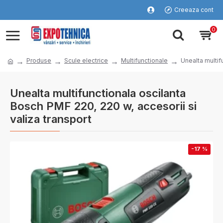
Creeaza cont
0
Produse
Scule electrice
Multifunctionale
Unealta multif
Unealta multifunctionala oscilanta
Bosch PMF 220, 220 w, accesorii si
valiza transport
-17 %