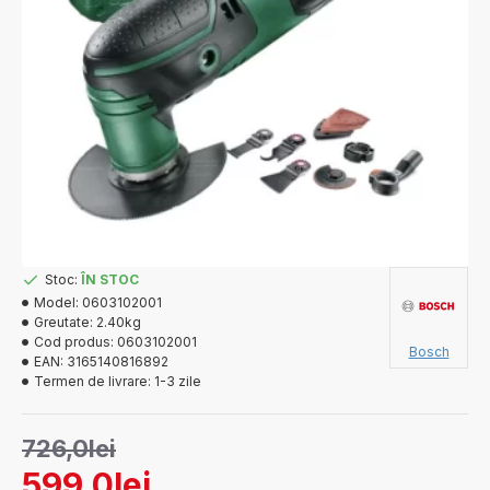
Stoc:
ÎN STOC
Model:
0603102001
Greutate:
2.40kg
Cod produs:
0603102001
Bosch
EAN:
3165140816892
Termen de livrare:
1-3 zile
726,0lei
599,0lei