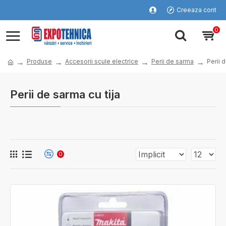
Creeaza cont
0
Produse
Accesorii scule electrice
Perii de sarma
Perii 
Perii de sarma cu tija
0