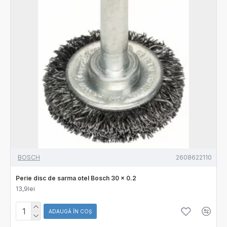
BOSCH
2608622110
Perie disc de sarma otel Bosch 30 x 0.2
13,9lei
ADAUGĂ ÎN COŞ