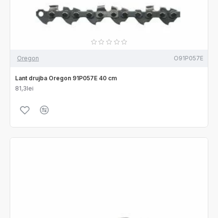
Oregon
O91P057E
Lant drujba Oregon 91P057E 40 cm
81,3lei