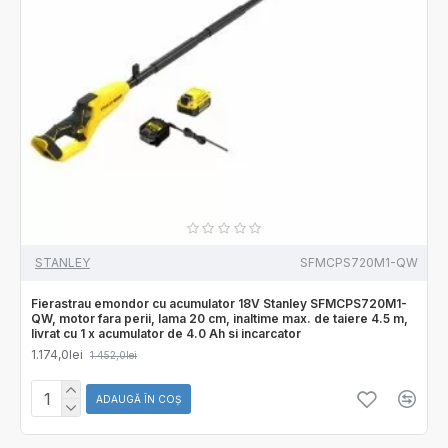
STANLEY
SFMCPS720M1-QW
Fierastrau emondor cu acumulator 18V Stanley SFMCPS720M1-
QW, motor fara perii, lama 20 cm, inaltime max. de taiere 4.5 m,
livrat cu 1 x acumulator de 4.0 Ah si incarcator
1.174,0lei
1.452,0lei
ADAUGĂ ÎN COŞ