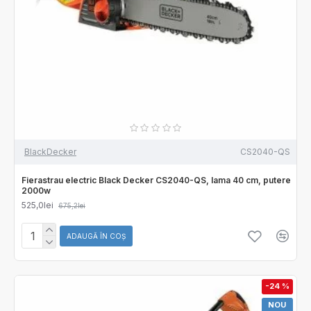
BlackDecker
CS2040-QS
Fierastrau electric Black Decker CS2040-QS, lama 40 cm, putere
2000w
525,0lei
675,2lei
ADAUGĂ ÎN COŞ
-24 %
NOU