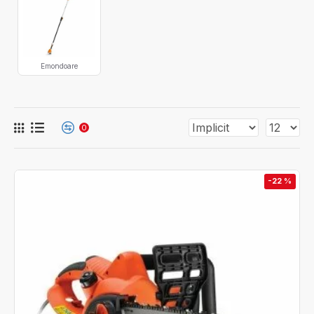
Emondoare
0
-22 %