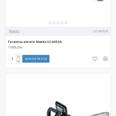
Makita
UC4050A
Ferastrau electric Makita UC4050A
1.089,0lei
ADAUGĂ ÎN COŞ