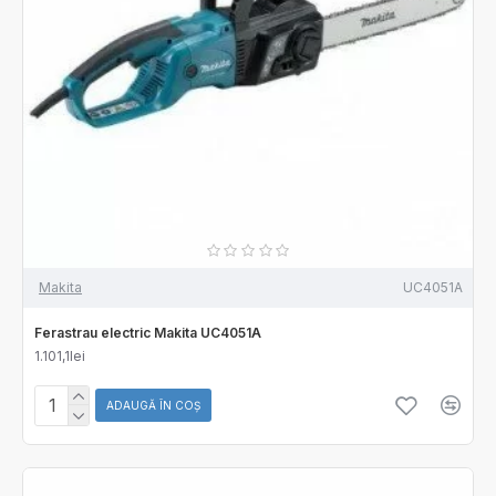
Makita
UC4051A
Ferastrau electric Makita UC4051A
1.101,1lei
ADAUGĂ ÎN COŞ