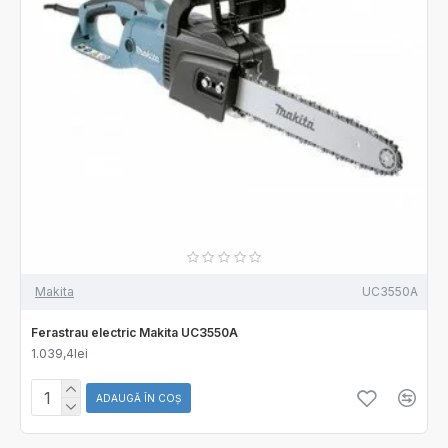
Makita
UC3550A
Ferastrau electric Makita UC3550A
1.039,4lei
ADAUGĂ ÎN COŞ