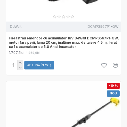
DeWalt
DCMPS567P1-QW
Fierastrau emondor cu acumulator 18V DeWalt DCMPS567P1-QW,
motor fara perii, lama 20 cm, inaltime max. de taiere 4.5 m, livrat
cu 1 x acumulator de 5.0 Ah si incarcator
1.707,2lei
1.969,9lei
ADAUGĂ ÎN COŞ
-19 %
NOU