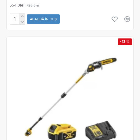
554,0lei
726,0lei
ADAUGĂ ÎN COŞ
-13 %