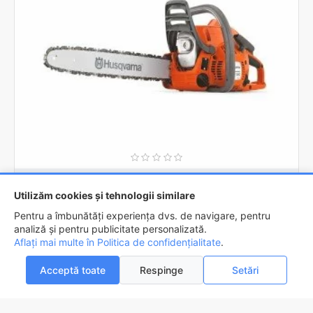
Husqvarna
967861903
Utilizăm cookies și tehnologii similare
Motoferastrau HUSQVARNA 120 Mark II/14"
Pentru a îmbunătăți experiența dvs. de navigare, pentru
1.246,3lei
analiză și pentru publicitate personalizată.
Aflați mai multe în Politica de confidențialitate
.
ADAUGĂ ÎN COŞ
Acceptă toate
Respinge
Setări
0
0
Acasa
Favorite
Compara
Email
Contact