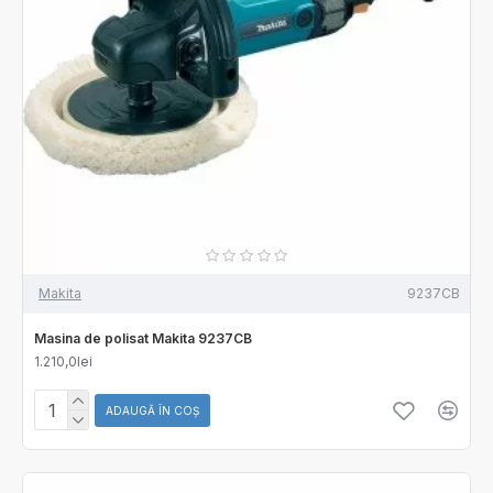
Makita
9237CB
Masina de polisat Makita 9237CB
1.210,0lei
ADAUGĂ ÎN COŞ