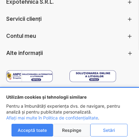
Expotehnica S.R.L.
Servicii clienți
Contul meu
Alte informații
Utilizăm cookies și tehnologii similare
Copyright ©
2026 - EXPOTEHNICA S.R.L.
Pentru a îmbunătăți experiența dvs. de navigare, pentru
analiză și pentru publicitate personalizată.
Aflați mai multe în Politica de confidențialitate
FILTREAZA
.
Acceptă toate
Respinge
Setări
0
0
Acasa
Favorite
Compara
Email
Contact