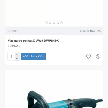
DeWalt
DWP849X-QS
Masina de polisat DeWalt DWP849X
1.066,0lei
ADAUGĂ ÎN COŞ