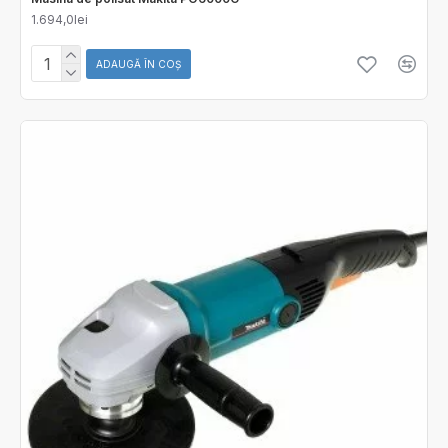
1.694,0lei
ADAUGĂ ÎN COŞ