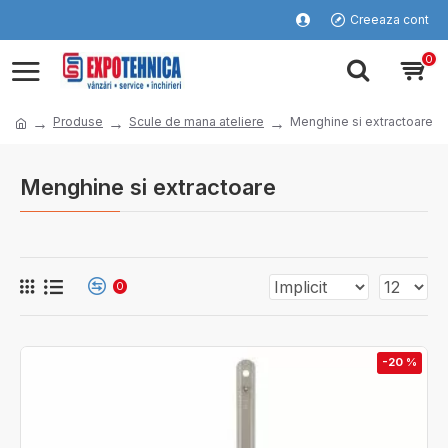
Creeaza cont
0
Produse
Scule de mana ateliere
Menghine si extractoare
Menghine si extractoare
0
-20 %