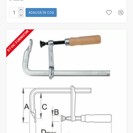
ADAUGĂ ÎN COŞ
STOC FURNIZOR