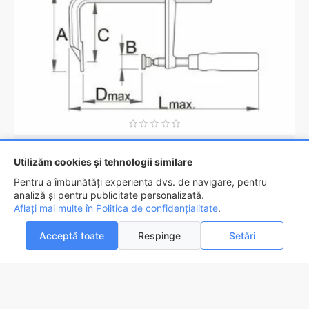
UNIOR
601783
Utilizăm cookies și tehnologii similare
Menghina de tamplarie UNIOR 120 mm 702/2WH
Pentru a îmbunătăți experiența dvs. de navigare, pentru
91,2lei
analiză și pentru publicitate personalizată.
Aflați mai multe în Politica de confidențialitate
FILTREAZA
.
Acceptă toate
Respinge
Setări
0
0
Acasa
Favorite
Compara
Email
Contact
STOC FURNIZOR