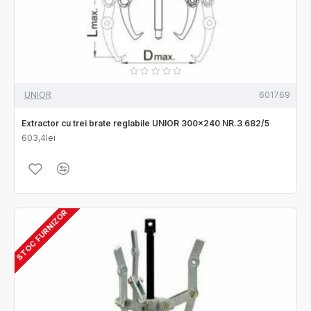
UNIOR
601769
Extractor cu trei brate reglabile UNIOR 300x240 NR.3 682/5
603,4lei
STOC FURNIZOR