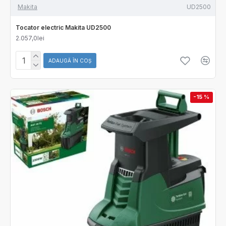
Makita
UD2500
Tocator electric Makita UD2500
2.057,0lei
ADAUGĂ ÎN COŞ
-15 %