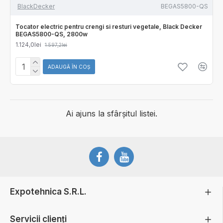
BlackDecker
BEGAS5800-QS
Tocator electric pentru crengi si resturi vegetale, Black Decker
BEGAS5800-QS, 2800w
1.124,0lei
1.597,2lei
ADAUGĂ ÎN COŞ
Ai ajuns la sfârșitul listei.
Expotehnica S.R.L.
Servicii clienți