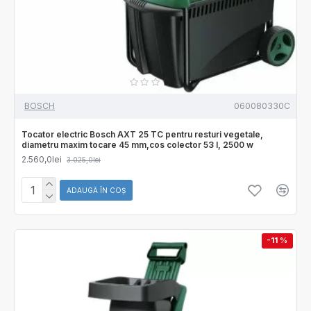
BOSCH
060080330C
Tocator electric Bosch AXT 25 TC pentru resturi vegetale,
diametru maxim tocare 45 mm,cos colector 53 l, 2500 w
2.560,0lei
3.025,0lei
ADAUGĂ ÎN COŞ
-11 %