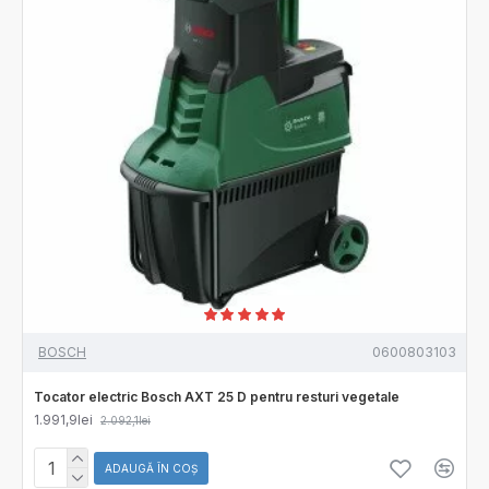
BOSCH
0600803103
Tocator electric Bosch AXT 25 D pentru resturi vegetale
1.991,9lei
2.092,1lei
ADAUGĂ ÎN COŞ