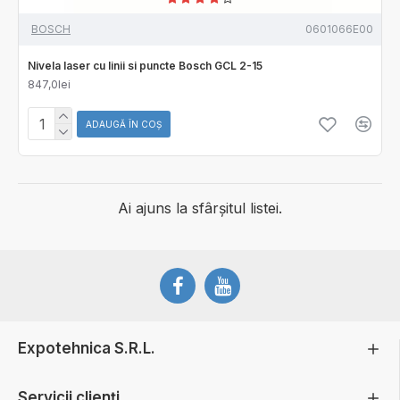
BOSCH
0601066E00
Nivela laser cu linii si puncte Bosch GCL 2-15
847,0lei
ADAUGĂ ÎN COŞ
Ai ajuns la sfârșitul listei.
Expotehnica S.R.L.
Servicii clienți