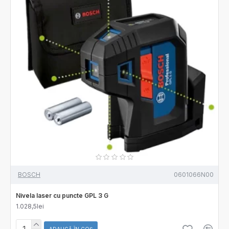
BOSCH
0601066N00
Nivela laser cu puncte GPL 3 G
1.028,5lei
ADAUGĂ ÎN COŞ