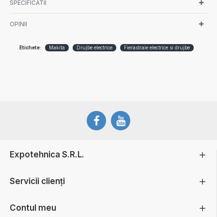
SPECIFICATII
OPINII
Etichete:
Makita
Drujbe electrice
Fierastraie electrice si drujbe
Expotehnica S.R.L.
Servicii clienți
Contul meu