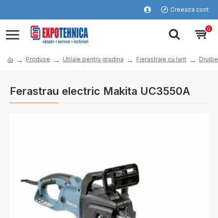
Creeaza cont
0
Produse
Utilaje pentru gradina
Fierastraie cu lant
Drujbe
Ferastrau electric Makita UC3550A