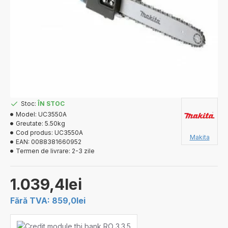
Stoc:
ÎN STOC
Model:
UC3550A
Greutate:
5.50kg
Cod produs:
UC3550A
Makita
EAN:
0088381660952
Termen de livrare:
2-3 zile
1.039,4lei
Fără TVA: 859,0lei