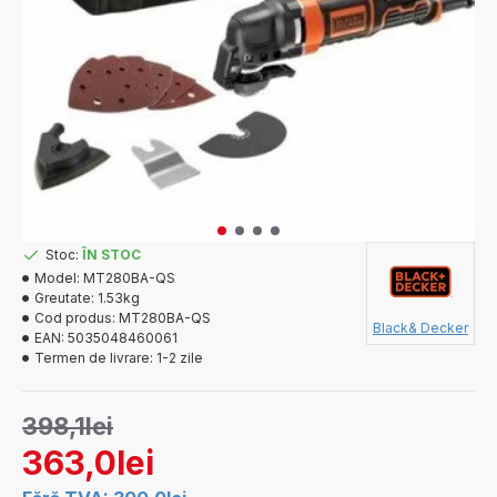
Stoc:
ÎN STOC
Model:
MT280BA-QS
Greutate:
1.53kg
Cod produs:
MT280BA-QS
Black& Decker
EAN:
5035048460061
Termen de livrare:
1-2 zile
398,1lei
363,0lei