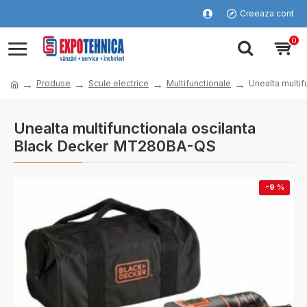
Creeaza cont
0
Produse
Scule electrice
Multifunctionale
Unealta multi
Unealta multifunctionala oscilanta
Black Decker MT280BA-QS
-9 %