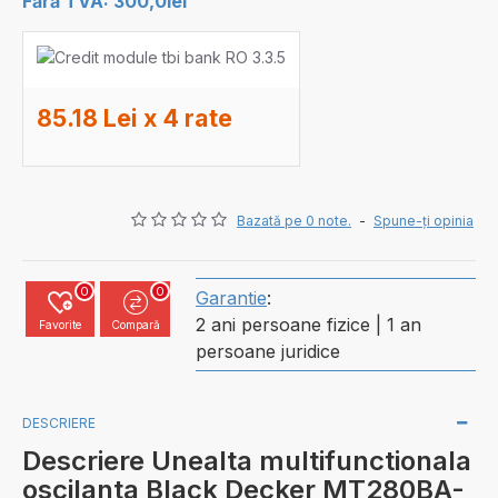
Fără TVA: 300,0lei
85.18 Lei x 4 rate
Bazată pe 0 note.
-
Spune-ţi opinia
0
0
Garantie
:
2 ani persoane fizice | 1 an
Favorite
Compară
persoane juridice
DESCRIERE
Descriere Unealta multifunctionala
oscilanta Black Decker MT280BA-