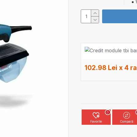
T
102.98 Lei x 4 r
0
Favorite
Compară