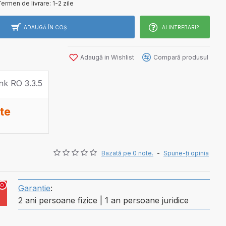
ermen de livrare:
1-2 zile
ADAUGĂ ÎN COŞ
AI INTREBARI?
Adaugă in Wishlist
Compară produsul
ate
Bazată pe 0 note.
-
Spune-ţi opinia
0
Garantie
:
2 ani persoane fizice | 1 an persoane juridice