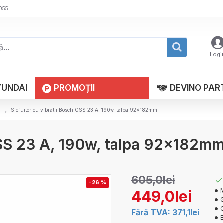
 055
Logi
YUNDAI
PROMOȚII
DEVINO PAR
Slefuitor cu vibratii Bosch GSS 23 A, 190w, talpa 92x182mm
 GSS 23 A, 190w, talpa 92x182m
605,0lei
-26 %
449,0lei
G
Fără TVA: 371,1lei