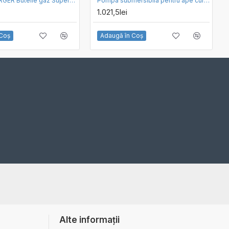
ROTHENBERGER Butelie gaz Supergas C200
Pompa submersibila pentru ape curate PEDROLLO TOP 2-GM
1.021,5lei
 Coş
Adaugă în Coş
Alte informații