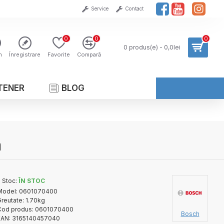
Service
Contact
0
0
0
0 produs(e) - 0,0lei
n
Înregistrare
Favorite
Compară
TENER
BLOG
m
Stoc:
ÎN STOC
Model:
0601070400
reutate:
1.70kg
Cod produs:
0601070400
Bosch
EAN:
3165140457040