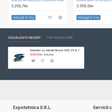
Masina de taiat placi ceramice RUBI TP-75
Nivela laser cu linii Bo
2.256,7lei
2.359,5lei
Adaugă în Coş
Adaugă în Coş
VIZUALIZATE RECENT
TOP VIZUALIZĂRI
Slefuitor cu vibratii Bosch GSS 23 A, 190w, talpa 92x182mm
449,0lei
605,0lei
Expotehnica S.R.L.
Servicii c