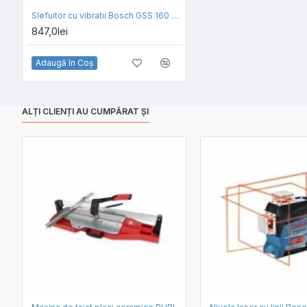
Slefuitor cu vibratii Bosch GSS 160 Multi in L-BOXX
847,0lei
Adaugă în Coş
ALȚI CLIENȚI AU CUMPĂRAT ȘI