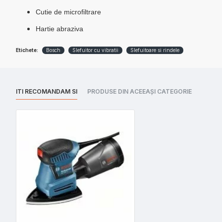
Cutie de microfiltrare
Hartie abraziva
Etichete:
Bosch
Slefuitor cu vibratii
Slefuitoare si rindele
ITI RECOMANDAM SI
PRODUSE DIN ACEEAȘI CATEGORIE