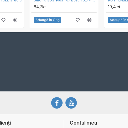
sch GLL 3-80 C
Burghiu SDS-Plus -X7 Bosch 6,5 x 250 x 315 mm
84,7lei
19,4lei
Adaugă în Coş
Adaugă în
lienți
Contul meu