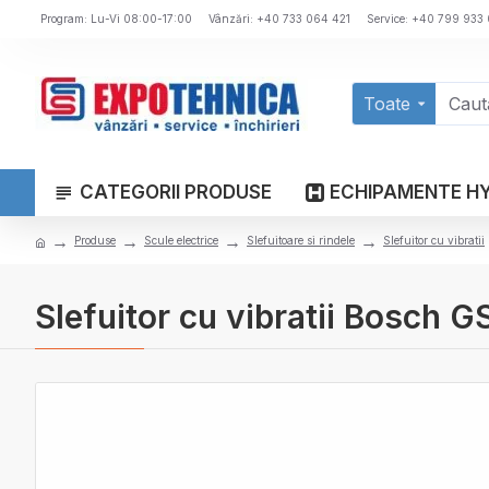
Program: Lu-Vi 08:00-17:00
Vânzări: +40 733 064 421
Service: +40 799 933
Toate
CATEGORII PRODUSE
ECHIPAMENTE H
Produse
Scule electrice
Slefuitoare si rindele
Slefuitor cu vibratii
Slefuitor cu vibratii Bosch