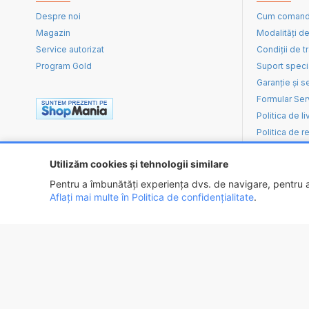
Despre noi
Cum coman
Magazin
Modalități de
Service autorizat
Condiții de t
Program Gold
Suport speci
Garanție și s
Formular Ser
Politica de li
Politica de re
Utilizăm cookies și tehnologii similare
Pentru a îmbunătăți experiența dvs. de navigare, pentru an
Aflați mai multe în Politica de confidențialitate
.
Copyright ©
2026 - EXPOTEHNICA S.R.L.