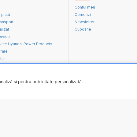
d
Contul meu
 plată
Comenzi
ransport
Newsletter
alizat
Cupoane
ervice
vice Hyundai Power Products
vrare
tur
aliză și pentru publicitate personalizată.