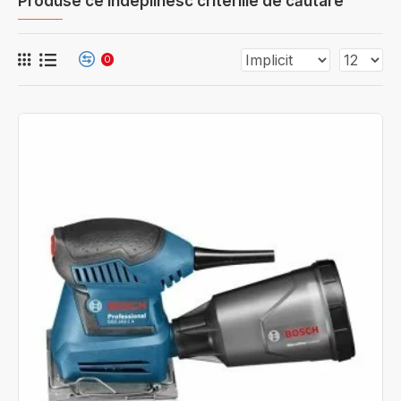
Produse ce îndeplinesc criteriile de căutare
0