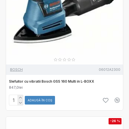
BOSCH
06012A2300
Slefuitor cu vibratii Bosch GSS 160 Multi in L-BOXX
847,0lei
ADAUGĂ ÎN COŞ
-26 %