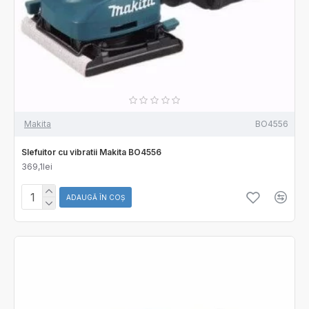
Makita
BO4556
Slefuitor cu vibratii Makita BO4556
369,1lei
ADAUGĂ ÎN COŞ