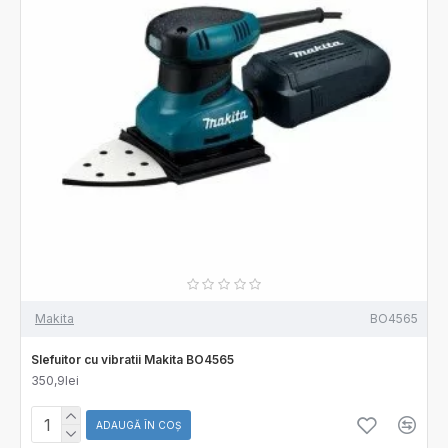
Makita
BO4565
Slefuitor cu vibratii Makita BO4565
350,9lei
ADAUGĂ ÎN COŞ