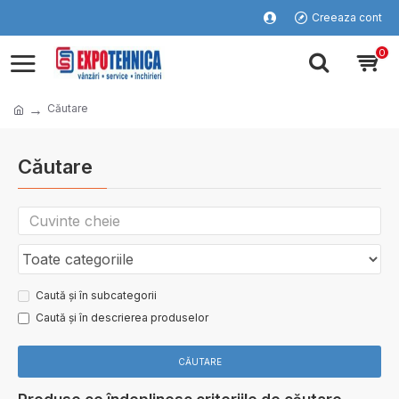
Creeaza cont
0
Căutare
Căutare
Caută și în subcategorii
Caută și în descrierea produselor
CĂUTARE