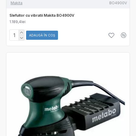
Makita
BO4900V
Slefuitor cu vibratii Makita BO4900V
1.189,4lei
ADAUGĂ ÎN COŞ