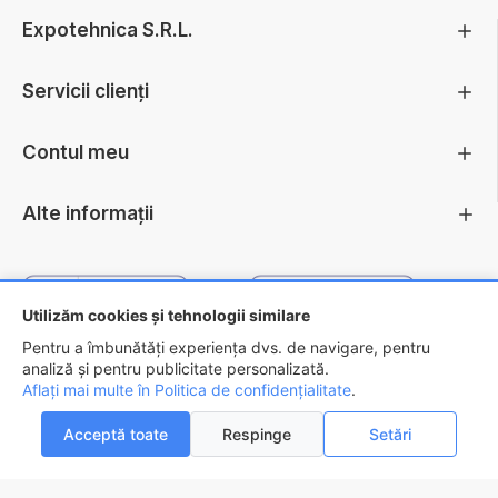
Expotehnica S.R.L.
Servicii clienți
Contul meu
Alte informații
Utilizăm cookies și tehnologii similare
Pentru a îmbunătăți experiența dvs. de navigare, pentru
analiză și pentru publicitate personalizată.
Aflați mai multe în Politica de confidențialitate
.
Copyright ©
2026 - EXPOTEHNICA S.R.L.
Acceptă toate
Respinge
Setări
ADAUGĂ ÎN COŞ
AI INTREBARI?