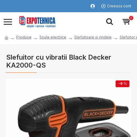
Creeaza cont
0
Produse
Scule electrice
Slefuitoare si rindele
Slefuitor 
Slefuitor cu vibratii Black Decker
KA2000-QS
-9 %