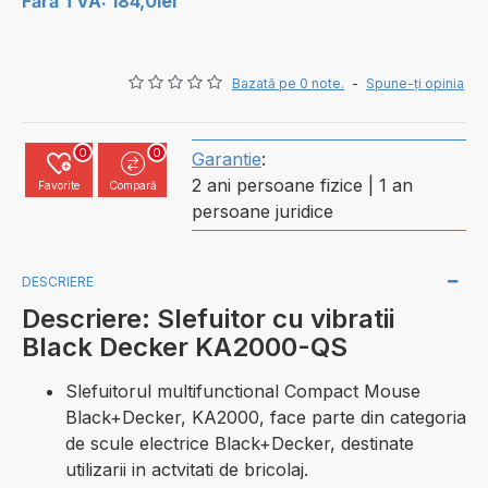
Fără TVA: 184,0lei
Bazată pe 0 note.
-
Spune-ţi opinia
0
0
Garantie
:
2 ani persoane fizice | 1 an
Favorite
Compară
persoane juridice
DESCRIERE
Descriere: Slefuitor cu vibratii
Black Decker KA2000-QS
Slefuitorul multifunctional Compact Mouse
Black+Decker, KA2000, face parte din categoria
de scule electrice Black+Decker, destinate
utilizarii in actvitati de bricolaj.