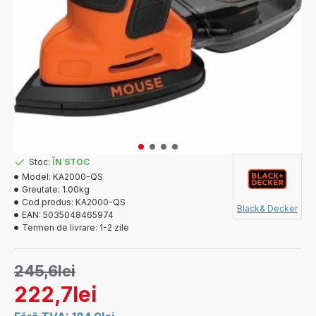
Stoc:
ÎN STOC
Model:
KA2000-QS
Greutate:
1.00kg
Cod produs:
KA2000-QS
Black& Decker
EAN:
5035048465974
Termen de livrare:
1-2 zile
245,6lei
222,7lei