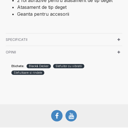
2 foi abrazive pentru atasament de tip deget
Atasament de tip deget
Geanta pentru accesorii
SPECIFICATII
OPINII
Etichete:
Black& Decker
Slefuitor cu vibratii
Slefuitoare si rindele