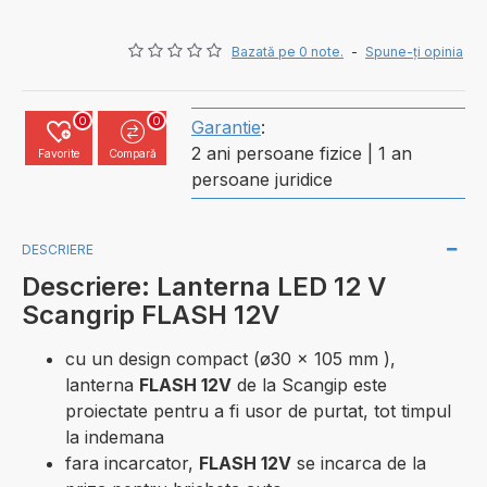
Bazată pe 0 note.
-
Spune-ţi opinia
0
0
Garantie
:
2 ani persoane fizice | 1 an
Favorite
Compară
persoane juridice
DESCRIERE
Descriere: Lanterna LED 12 V
Scangrip FLASH 12V
cu un design compact (ø30 x 105 mm ),
lanterna
FLASH 12V
de la Scangip este
proiectate pentru a fi usor de purtat, tot timpul
la indemana
fara incarcator,
FLASH 12V
se incarca de la