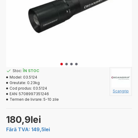
Stoc:
ÎN STOC
Model:
03.5124
Greutate:
0.23kg
Cod produs:
03.5124
Scangrip
EAN:
5708997351246
Termen de livrare:
5-10 zile
180,9lei
Fără TVA: 149,5lei