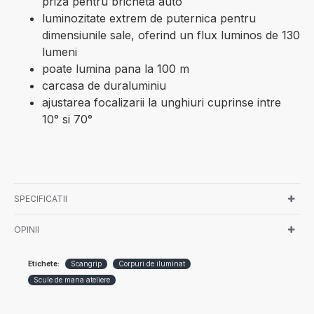
priza pentru bricheta auto
luminozitate extrem de puternica pentru
dimensiunile sale, oferind un flux luminos de 130
lumeni
poate lumina pana la 100 m
carcasa de duraluminiu
ajustarea focalizarii la unghiuri cuprinse intre
10° si 70°
SPECIFICATII
OPINII
Etichete:
Scangrip
Corpuri de iluminat
Scule de mana ateliere