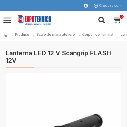
Creeaza cont
0
Produse
Scule de mana ateliere
Corpuri de iluminat
Lan
Lanterna LED 12 V Scangrip FLASH
12V