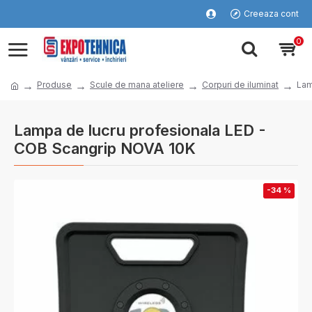
Creeaza cont
0
Produse
Scule de mana ateliere
Corpuri de iluminat
Lam
Lampa de lucru profesionala LED -
COB Scangrip NOVA 10K
-34 %