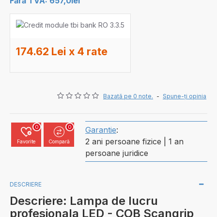
Fără TVA: 657,0lei
174.62 Lei x 4 rate
Bazată pe 0 note.
-
Spune-ţi opinia
0
0
Garantie
:
2 ani persoane fizice | 1 an
Favorite
Compară
persoane juridice
DESCRIERE
Descriere: Lampa de lucru
profesionala LED - COB Scangrip