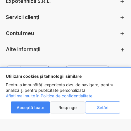
Expotehnica S.R.L.
Servicii clienți
Contul meu
Alte informații
Utilizăm cookies și tehnologii similare
Pentru a îmbunătăți experiența dvs. de navigare, pentru
analiză și pentru publicitate personalizată.
Aflați mai multe în Politica de confidențialitate
.
Copyright ©
2026 - EXPOTEHNICA S.R.L.
Acceptă toate
Respinge
Setări
ADAUGĂ ÎN COŞ
AI INTREBARI?