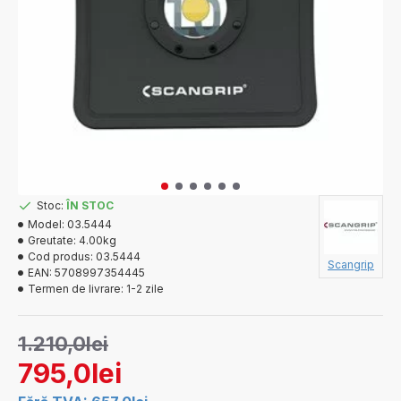
Stoc:
ÎN STOC
Model:
03.5444
Greutate:
4.00kg
Cod produs:
03.5444
Scangrip
EAN:
5708997354445
Termen de livrare:
1-2 zile
1.210,0lei
795,0lei