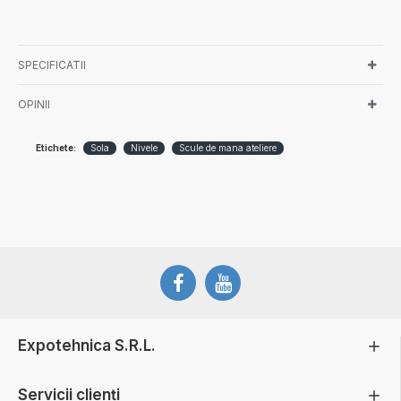
SPECIFICATII
OPINII
Etichete:
Sola
Nivele
Scule de mana ateliere
Expotehnica S.R.L.
Servicii clienți