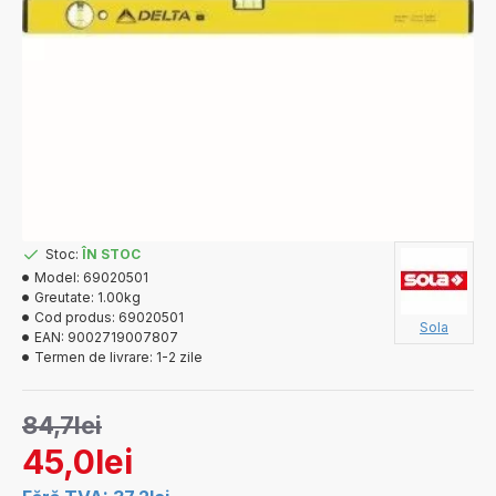
Stoc:
ÎN STOC
Model:
69020501
Greutate:
1.00kg
Cod produs:
69020501
Sola
EAN:
9002719007807
Termen de livrare:
1-2 zile
84,7lei
45,0lei