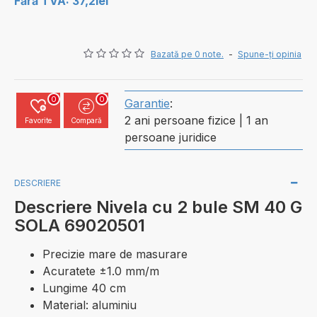
Fără TVA: 37,2lei
Bazată pe 0 note.
-
Spune-ţi opinia
0
0
Garantie
:
2 ani persoane fizice | 1 an
Favorite
Compară
persoane juridice
DESCRIERE
Descriere Nivela cu 2 bule SM 40 G
SOLA 69020501
Precizie mare de masurare
Acuratete ±1.0 mm/m
Lungime 40 cm
Material: aluminiu