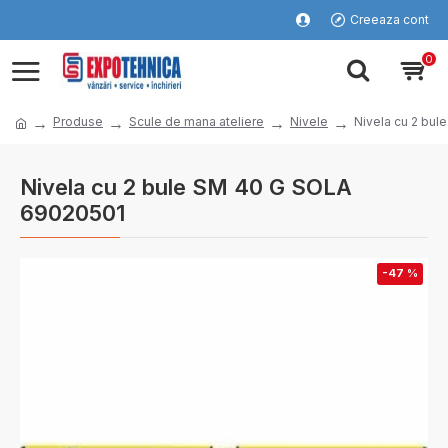
Creeaza cont
0
Produse
Scule de mana ateliere
Nivele
Nivela cu 2 bu
Nivela cu 2 bule SM 40 G SOLA
69020501
-47 %