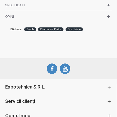
SPECIFICATII
OPINII
Etichete:
Bosch
Disc taiere Piatra
Disc taiere
Expotehnica S.R.L.
Servicii clienți
Contul meu