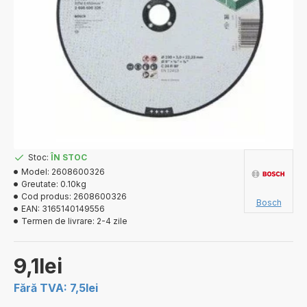
Stoc:
ÎN STOC
Model:
2608600326
Greutate:
0.10kg
Cod produs:
2608600326
Bosch
EAN:
3165140149556
Termen de livrare:
2-4 zile
9,1lei
Fără TVA: 7,5lei