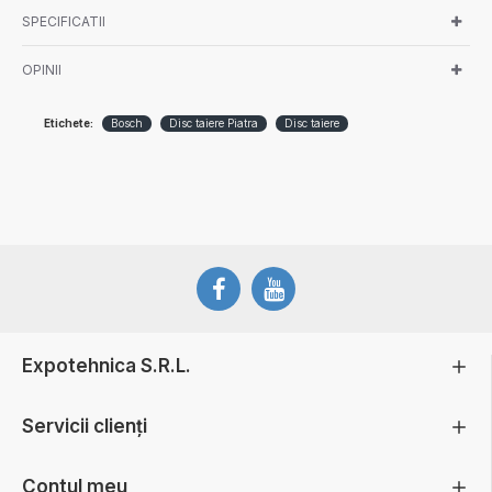
SPECIFICATII
OPINII
Etichete:
Bosch
Disc taiere Piatra
Disc taiere
Expotehnica S.R.L.
Servicii clienți
Contul meu