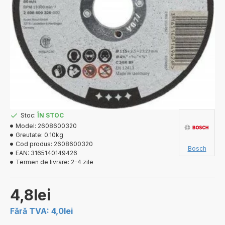
Stoc:
ÎN STOC
Model:
2608600320
Greutate:
0.10kg
Cod produs:
2608600320
Bosch
EAN:
3165140149426
Termen de livrare:
2-4 zile
4,8lei
Fără TVA: 4,0lei