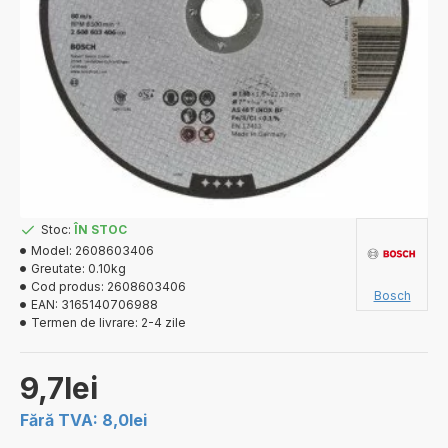
Stoc:
ÎN STOC
Model:
2608603406
Greutate:
0.10kg
Cod produs:
2608603406
Bosch
EAN:
3165140706988
Termen de livrare:
2-4 zile
9,7lei
Fără TVA: 8,0lei