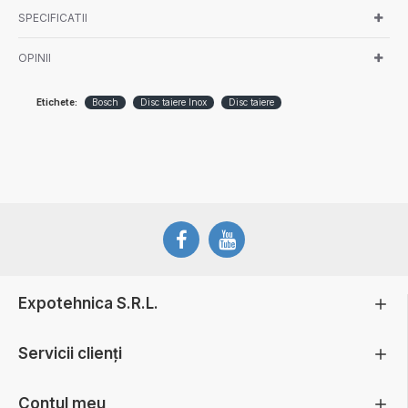
SPECIFICATII
OPINII
Etichete:
Bosch
Disc taiere Inox
Disc taiere
Expotehnica S.R.L.
Servicii clienți
Contul meu