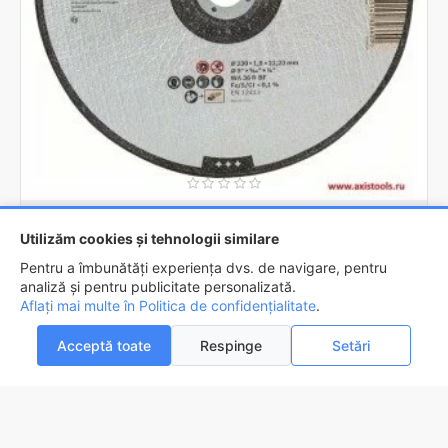
BOSCH
2608601514
Utilizăm cookies și tehnologii similare
Disc de taiere Standard for Inox Bosch 230 x 1.9
Pentru a îmbunătăți experiența dvs. de navigare, pentru
7,9lei
analiză și pentru publicitate personalizată.
Aflați mai multe în Politica de confidențialitate
FILTREAZA
.
ADAUGĂ ÎN COŞ
Acceptă toate
Respinge
Setări
0
0
Acasa
Favorite
Compara
Email
Contact
Ai ajuns la sfârșitul listei.