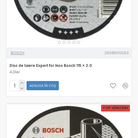
BOSCH
2608600093
Disc de taiere Expert for Inox Bosch 115 x 2.0
4,0lei
ADAUGĂ ÎN COŞ
TOP VÂNZĂRI!