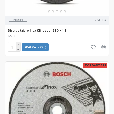
KLINGSPOR
224084
Disc de taiere Inox Klingspor 230 x 1.9
12,1lei
ADAUGĂ ÎN COŞ
TOP VÂNZĂRI!