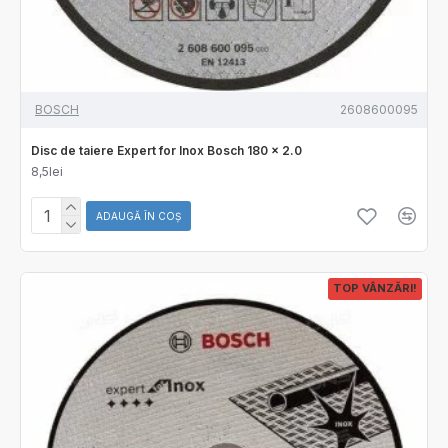
BOSCH
2608600095
Disc de taiere Expert for Inox Bosch 180 x 2.0
8,5lei
ADAUGĂ ÎN COŞ
TOP VÂNZĂRI!