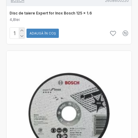
BOSCH
2608600220
Disc de taiere Expert for Inox Bosch 125 x 1.6
4,8lei
ADAUGĂ ÎN COŞ