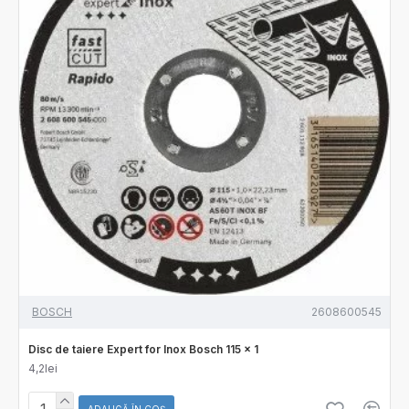
BOSCH
2608600545
Disc de taiere Expert for Inox Bosch 115 x 1
4,2lei
ADAUGĂ ÎN COŞ