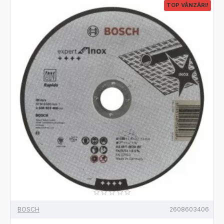
TOP VÂNZĂRI!
BOSCH
2608603406