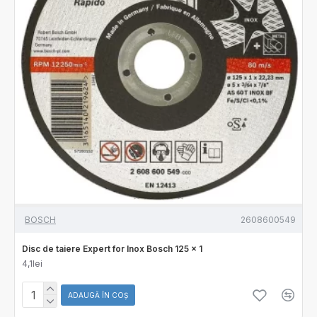
BOSCH
2608600549
Disc de taiere Expert for Inox Bosch 125 x 1
4,1lei
ADAUGĂ ÎN COŞ