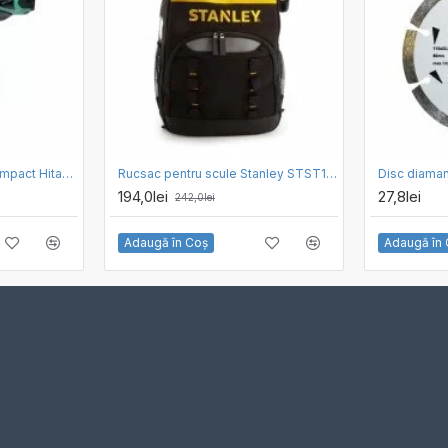
Masina de insurubat cu impact Hitachi WR 14VB
Rucsac pentru scule Stanley STST1-72335, 35 x 16 x 44 cm
194,0lei
27,8lei
242,0lei
Adaugă în Coş
Adaugă în