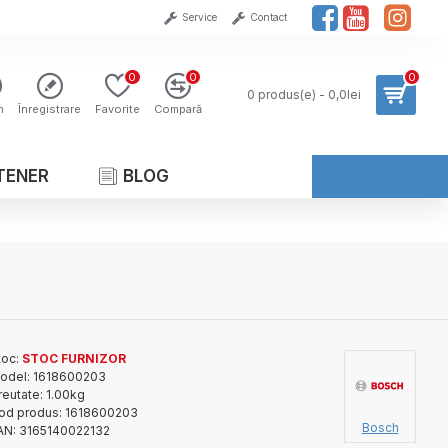
Service
Contact
0
0
0
0 produs(e) - 0,0lei
n
Înregistrare
Favorite
Compară
TENER
BLOG
toc:
STOC FURNIZOR
odel:
1618600203
reutate:
1.00kg
od produs:
1618600203
Bosch
AN:
3165140022132