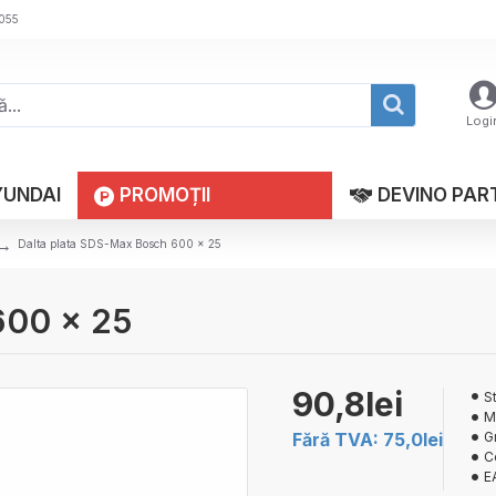
 055
Logi
YUNDAI
PROMOȚII
DEVINO PAR
Dalta plata SDS-Max Bosch 600 x 25
600 x 25
90,8lei
S
M
Fără TVA: 75,0lei
G
C
E