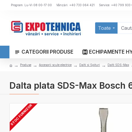
Program: Lu-Vi 08:00-17:00
Vânzări: +40 733 064 421
Service: +40 799 933
Toate
CATEGORII PRODUSE
ECHIPAMENTE H
Produse
Accesorii scule electrice
Dalti si Spituri
Dalti SDS-Max
Dalta plata SDS-Max Bosch 
STOC FURNIZOR