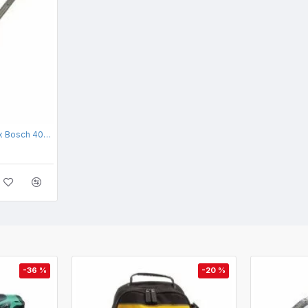
Dalta spatulata SDS-Max Bosch 400 x 80
-36 %
-20 %