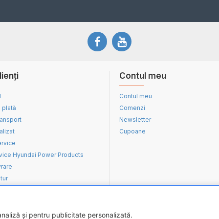
lienți
Contul meu
d
Contul meu
 plată
Comenzi
ransport
Newsletter
alizat
Cupoane
ervice
vice Hyundai Power Products
vrare
tur
aliză și pentru publicitate personalizată.