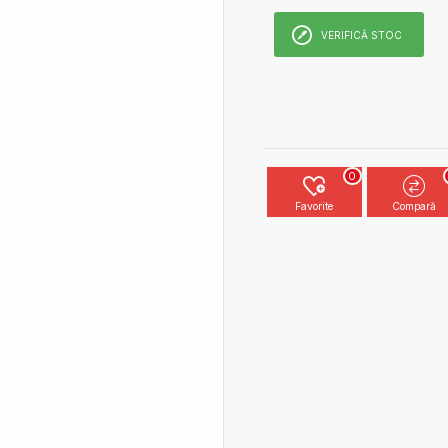
VERIFICĂ STOC
0
Favorite
Compară