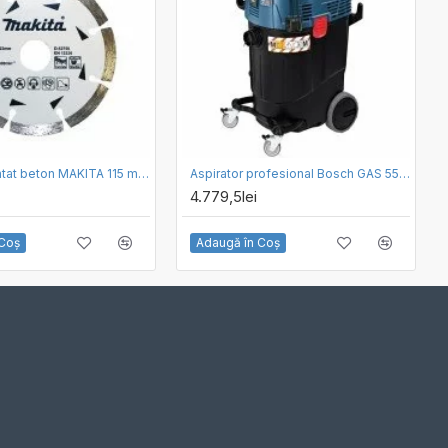
Disc diamantat beton MAKITA 115 mm D-52750
Aspirator profesional Bosch GAS 55 M AFC
4.779,5lei
 Coş
Adaugă în Coş