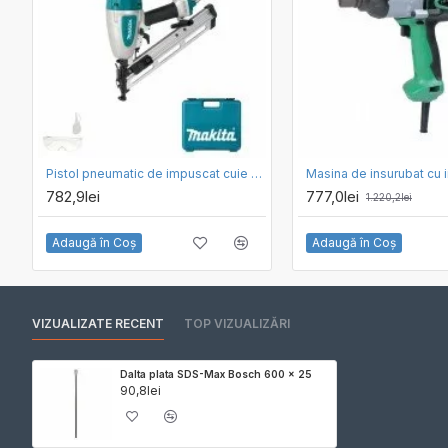
Pistol pneumatic de impuscat cuie cu jumatate de cap Makita AF635
782,9lei
777,0lei
1.220,2lei
Adaugă în Coş
Adaugă în Coş
VIZUALIZATE RECENT
TOP VIZUALIZĂRI
Dalta plata SDS-Max Bosch 600 x 25
90,8lei