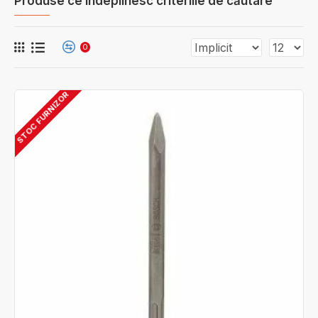
Produse ce îndeplinesc criteriile de căutare
0
STOC FURNIZOR