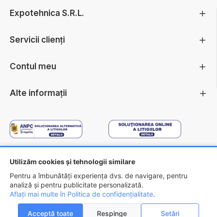
Expotehnica S.R.L.
Servicii clienți
Contul meu
Alte informații
Utilizăm cookies și tehnologii similare
Copyright ©
2026 - EXPOTEHNICA S.R.L.
Pentru a îmbunătăți experiența dvs. de navigare, pentru
analiză și pentru publicitate personalizată.
Aflați mai multe în Politica de confidențialitate
.
Acceptă toate
Respinge
Setări
0
0