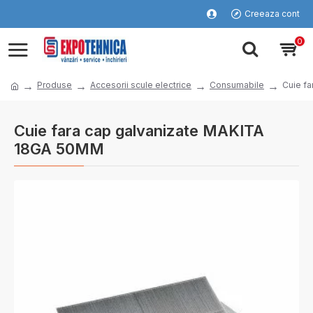
Creeaza cont
0
Produse
Accesorii scule electrice
Consumabile
Cuie f
Cuie fara cap galvanizate MAKITA
18GA 50MM