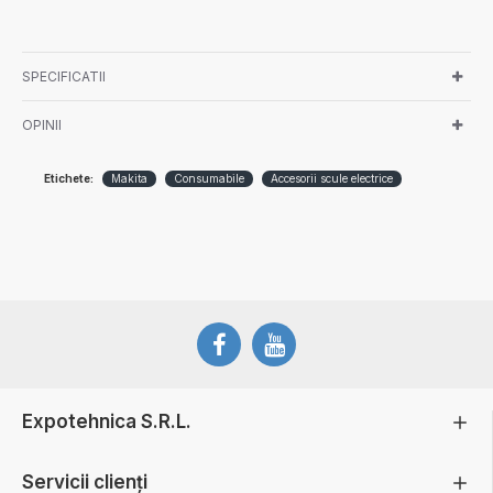
SPECIFICATII
OPINII
Etichete:
Makita
Consumabile
Accesorii scule electrice
Expotehnica S.R.L.
Servicii clienți