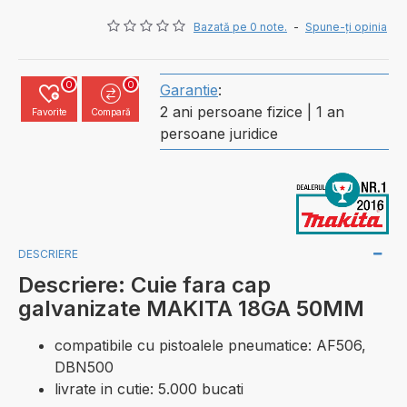
Bazată pe 0 note.
-
Spune-ţi opinia
0
0
Garantie
:
2 ani persoane fizice | 1 an
Favorite
Compară
persoane juridice
DESCRIERE
Descriere: Cuie fara cap
galvanizate MAKITA 18GA 50MM
compatibile cu pistoalele pneumatice: AF506,
DBN500
livrate in cutie: 5.000 bucati