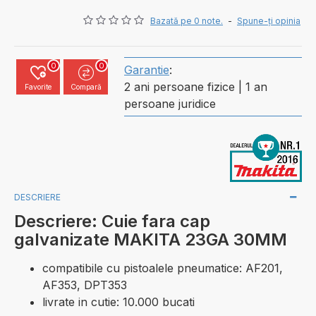
Bazată pe 0 note.
-
Spune-ţi opinia
0
0
Garantie
:
2 ani persoane fizice | 1 an
Favorite
Compară
persoane juridice
DESCRIERE
Descriere: Cuie fara cap
galvanizate MAKITA 23GA 30MM
compatibile cu pistoalele pneumatice: AF201,
AF353, DPT353
livrate in cutie: 10.000 bucati