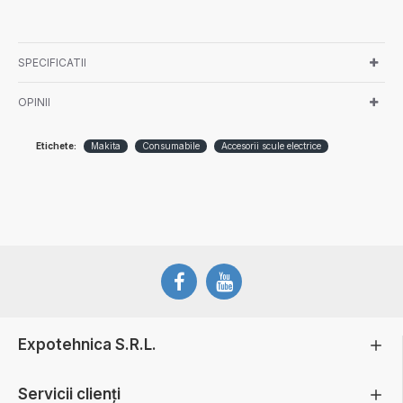
SPECIFICATII
OPINII
Etichete:
Makita
Consumabile
Accesorii scule electrice
Expotehnica S.R.L.
Servicii clienți