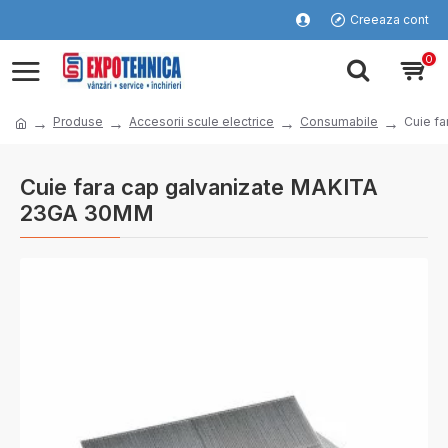
Creeaza cont
0
Produse
Accesorii scule electrice
Consumabile
Cuie f
Cuie fara cap galvanizate MAKITA
23GA 30MM