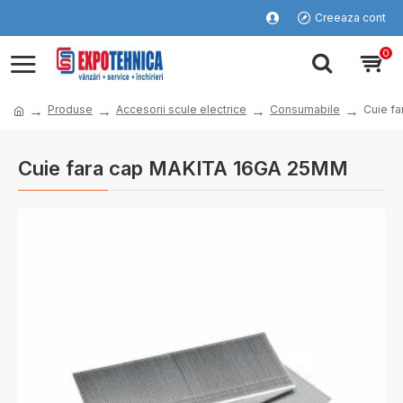
Creeaza cont
0
Produse
Accesorii scule electrice
Consumabile
Cuie f
Cuie fara cap MAKITA 16GA 25MM