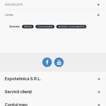
SPECIFICATII
OPINII
Etichete:
Makita
Consumabile
Accesorii scule electrice
Expotehnica S.R.L.
Servicii clienți
Contul meu