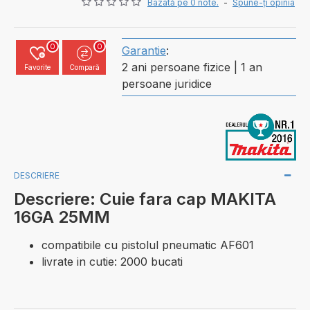
Bazată pe 0 note.
-
Spune-ţi opinia
0
0
Garantie
:
2 ani persoane fizice | 1 an
Favorite
Compară
persoane juridice
DESCRIERE
Descriere: Cuie fara cap MAKITA
16GA 25MM
compatibile cu pistolul pneumatic AF601
livrate in cutie: 2000 bucati