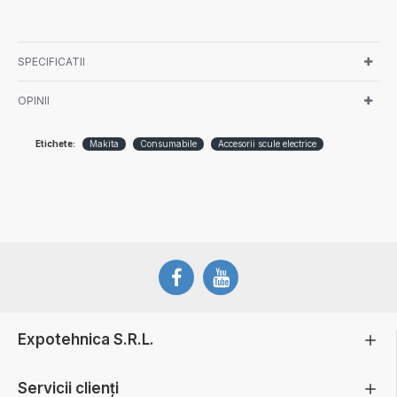
SPECIFICATII
OPINII
Etichete:
Makita
Consumabile
Accesorii scule electrice
Expotehnica S.R.L.
Servicii clienți