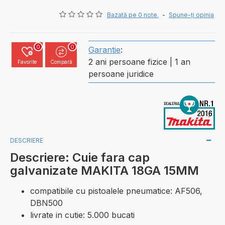
Bazată pe 0 note.
-
Spune-ţi opinia
0
0
Garantie
:
2 ani persoane fizice | 1 an
Favorite
Compară
persoane juridice
DESCRIERE
Descriere: Cuie fara cap
galvanizate MAKITA 18GA 15MM
compatibile cu pistoalele pneumatice: AF506,
DBN500
livrate in cutie: 5.000 bucati