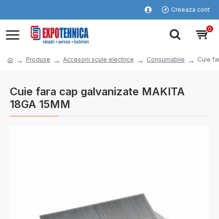
Creeaza cont
0
Produse
Accesorii scule electrice
Consumabile
Cuie f
Cuie fara cap galvanizate MAKITA
18GA 15MM