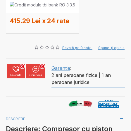
415.29 Lei x 24 rate
Bazată pe 0 note.
-
Spune-ţi opinia
0
0
Garantie
:
2 ani persoane fizice | 1 an
Favorite
Compară
persoane juridice
DESCRIERE
Descriere: Compresor cu piston