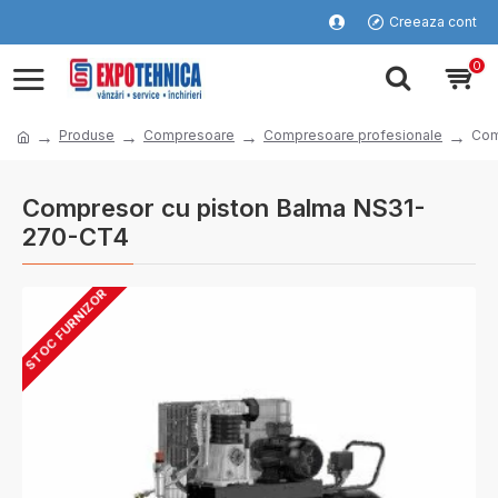
Creeaza cont
0
Produse
Compresoare
Compresoare profesionale
Com
Compresor cu piston Balma NS31-
270-CT4
STOC FURNIZOR