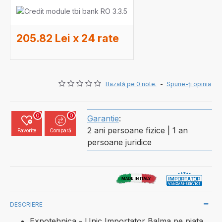
205.82 Lei x 24 rate
Bazată pe 0 note.
-
Spune-ţi opinia
0
0
Garantie
:
2 ani persoane fizice | 1 an
Favorite
Compară
persoane juridice
DESCRIERE
Expotehnica - Unic Importator Balma pe piata