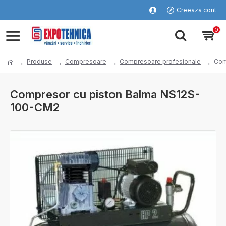
Creeaza cont
0
Produse
Compresoare
Compresoare profesionale
Com
Compresor cu piston Balma NS12S-
100-CM2