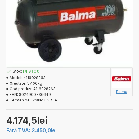
Stoc:
ÎN STOC
Model:
4116028263
Greutate:
57.00kg
Cod produs:
4116028263
Balma
EAN:
8024900736649
Termen de livrare:
1-3 zile
4.174,5lei
Fără TVA: 3.450,0lei