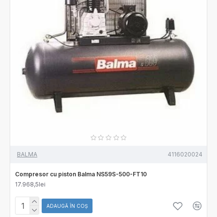
BALMA
4116020024
Compresor cu piston Balma NS59S-500-FT10
17.968,5lei
ADAUGĂ ÎN COŞ