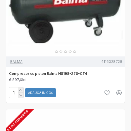
BALMA
4116028728
Compresor cu piston Balma NS19S-270-CT4
6.897,0lei
ADAUGĂ ÎN COŞ
STOC FURNIZOR