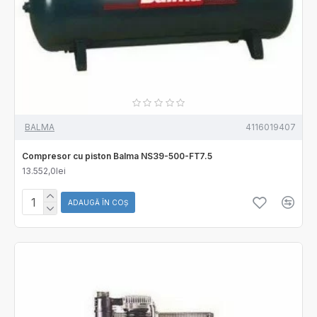
BALMA
4116019407
Compresor cu piston Balma NS39-500-FT7.5
13.552,0lei
ADAUGĂ ÎN COŞ