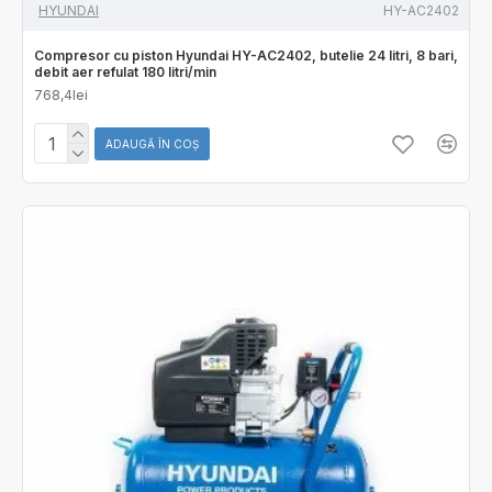
HYUNDAI
HY-AC2402
Compresor cu piston Hyundai HY-AC2402, butelie 24 litri, 8 bari,
debit aer refulat 180 litri/min
768,4lei
ADAUGĂ ÎN COŞ