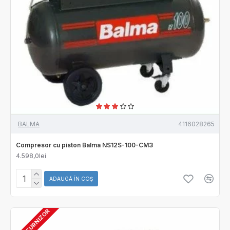
BALMA
4116028265
Compresor cu piston Balma NS12S-100-CM3
4.598,0lei
ADAUGĂ ÎN COŞ
STOC FURNIZOR