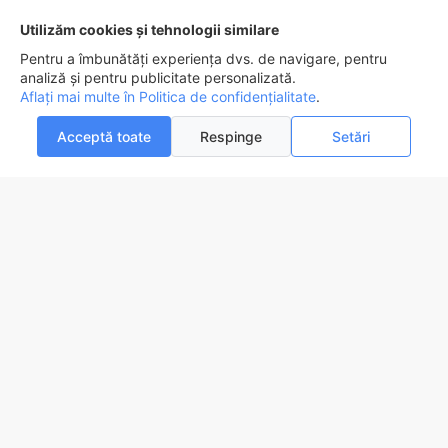
STANLEY
SFMCE520B-QW
Utilizăm cookies și tehnologii similare
Compresor auto portabil Stanley FatMax SFMCE520B-QW,
Pentru a îmbunătăți experiența dvs. de navigare, pentru
11bar/160PSI, alimentare 230V sau 12V DC adaptor bricheta sau
analiză și pentru publicitate personalizată.
acumulator V20 18V, display LED, functie setare presiune automata
Aflați mai multe în Politica de confidențialitate
.
524,0lei
649,8lei
Acceptă toate
Respinge
Setări
0
0
ADAUGĂ ÎN COŞ
Acasa
Favorite
Compara
Email
Contact