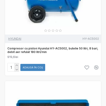
HYUNDAI
HY-AC5002
Compresor cu piston Hyundai HY-AC5002, butelie 50 litri, 8 bari,
debit aer refulat 180 litri/min
919,6lei
ADAUGĂ ÎN COŞ