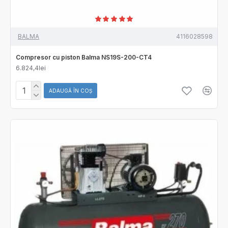
BALMA
4116028598
Compresor cu piston Balma NS19S-200-CT4
6.824,4lei
ADAUGĂ ÎN COŞ