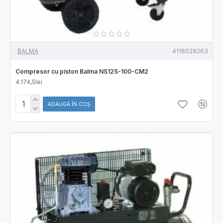
BALMA
4116028263
Compresor cu piston Balma NS12S-100-CM2
4.174,5lei
ADAUGĂ ÎN COŞ