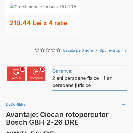
210.44 Lei x 4 rate
Bazată pe 0 note.
-
Spune-ţi opinia
0
0
Garantie
:
2 ani persoane fizice | 1 an
Favorite
Compară
persoane juridice
DESCRIERE
Avantaje: Ciocan rotopercutor
Bosch GBH 2-26 DRE