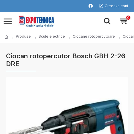
Creeaza cont
0
Produse
Scule electrice
Ciocane rotopercutoare
Cioca
Ciocan rotopercutor Bosch GBH 2-26
DRE