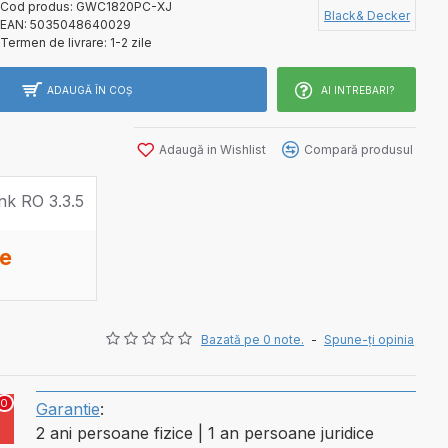
Cod produs:
GWC1820PC-XJ
Black& Decker
EAN:
5035048640029
Termen de livrare:
1-2 zile
ADAUGĂ ÎN COŞ
AI INTREBARI?
Adaugă in Wishlist
Compară produsul
te
Bazată pe 0 note.
-
Spune-ţi opinia
0
Garantie
:
2 ani persoane fizice | 1 an persoane juridice