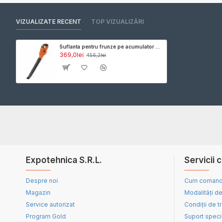
VIZUALIZATE RECENT
TOP VIZUALIZĂRI
Suflanta pentru frunze pe acumulator Black & Decker GWC1820PC-QW, 18V, viteza suflare pana la 200 km/h, include: incarcator + acumulator 18V 2.0 Ah
369,0lei
456,2lei
Expotehnica S.R.L.
Servicii c
Despre noi
Cum coman
Magazin
Modalități de
Service autorizat
Condiții de t
Program Gold
Suport speci