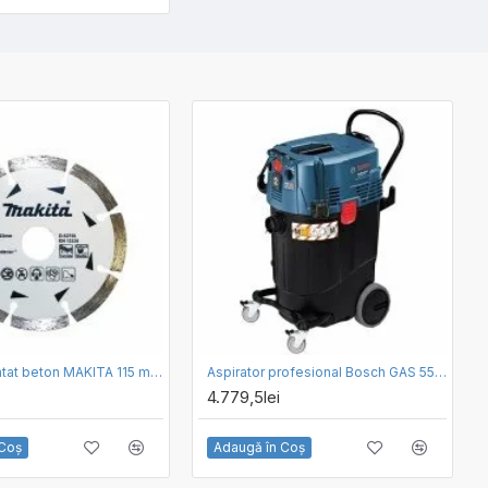
Disc diamantat beton MAKITA 115 mm D-52750
Aspirator profesional Bosch GAS 55 M AFC
4.779,5lei
 Coş
Adaugă în Coş