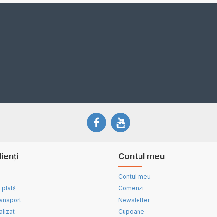
lienți
Contul meu
d
Contul meu
 plată
Comenzi
ransport
Newsletter
alizat
Cupoane