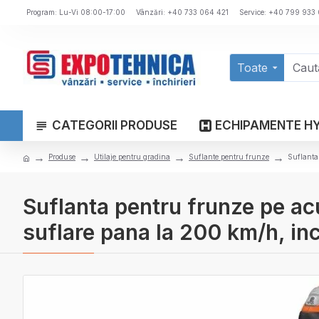
Program: Lu-Vi 08:00-17:00
Vânzări: +40 733 064 421
Service: +40 799 933
Toate
CATEGORII PRODUSE
ECHIPAMENTE H
Produse
Utilaje pentru gradina
Suflante pentru frunze
Suflanta
Suflanta pentru frunze pe 
suflare pana la 200 km/h, in