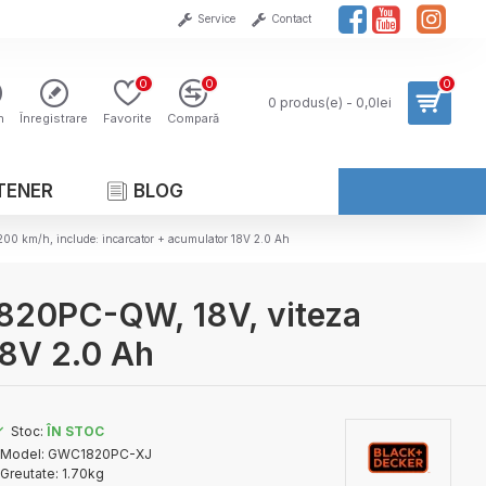
Service
Contact
0
0
0
0 produs(e) - 0,0lei
n
Înregistrare
Favorite
Compară
TENER
BLOG
00 km/h, include: incarcator + acumulator 18V 2.0 Ah
1820PC-QW, 18V, viteza
18V 2.0 Ah
Stoc:
ÎN STOC
Model:
GWC1820PC-XJ
Greutate:
1.70kg