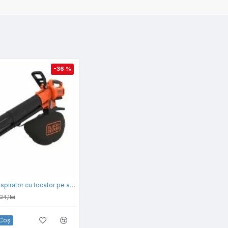
-36 %
Suflanta si aspirator cu tocator pe acumulator pentru frunze Black & Decker BCBLV3625L1-QW, 36 V, motor fara perii, viteza aerului 210 km/h, sac de colectare 45 l, include: incarcator + acumulator 36 V 2.5 Ah
124,1lei
 Coş