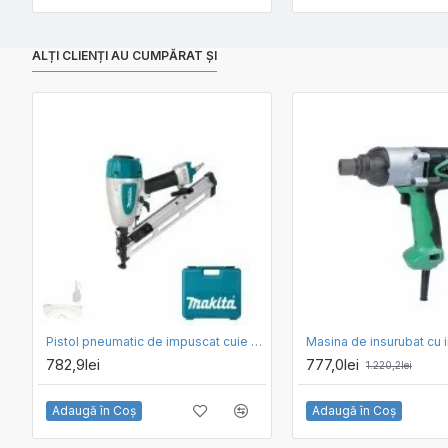
ALȚI CLIENȚI AU CUMPĂRAT ȘI
Pistol pneumatic de impuscat cuie cu jumatate de cap Makita AF635
782,9lei
777,0lei
1.220,2lei
Adaugă în Coş
Adaugă în Coş