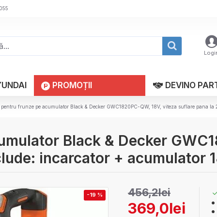
 055
Logi
YUNDAI
PROMOȚII
DEVINO PAR
 pentru frunze pe acumulator Black & Decker GWC1820PC-QW, 18V, viteza suflare pana la 2
acumulator Black & Decker GWC
clude: incarcator + acumulator 
456,2lei
-19 %
369,0lei