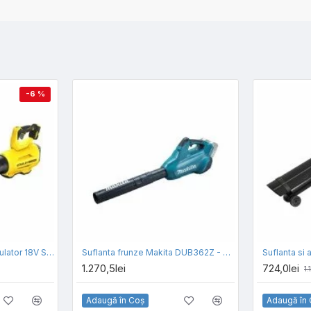
-6 %
Suflanta frunze cu acumulator 18V Stanley Fatmax SFMCBL7B-XJ, motor fara perii, viteza suflare 177km/h, functie boost, livrata fara acumulator si incarcator
Suflanta frunze Makita DUB362Z - SOLO
1.270,5lei
724,0lei
1.
Adaugă în Coş
Adaugă în