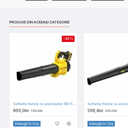
PRODUSE DIN ACEEAȘI CATEGORIE
-22 %
Suflanta frunze cu acumulator 18V Stanley Fatmax SFMCBL7B-XJ, motor fara perii, viteza suflare 177km/h, functie boost, 1 x acumulator 4 Ah si incarcator
869,0lei
568,4lei
1.115,6lei
605,0lei
Adaugă în Coş
Adaugă în Coş