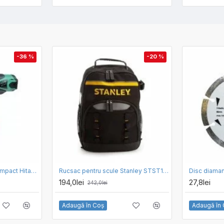
-36 %
-20 %
Masina de insurubat cu impact Hitachi WR 14VB
Rucsac pentru scule Stanley STST1-72335, 35 x 16 x 44 cm
194,0lei
27,8lei
242,0lei
Adaugă în Coş
Adaugă în