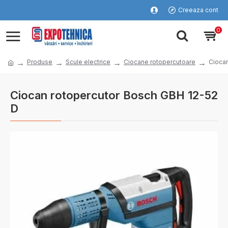
Creeaza cont
0
Produse
Scule electrice
Ciocane rotopercutoare
Ciocan
Ciocan rotopercutor Bosch GBH 12-52
D