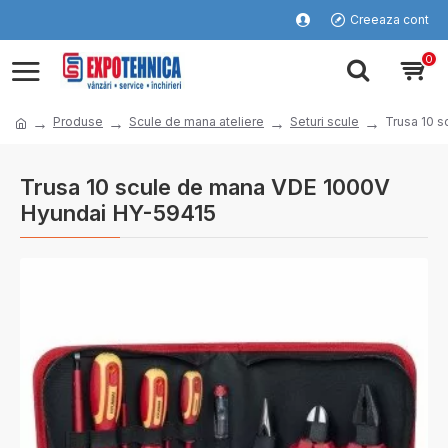
Creeaza cont
0
Produse
Scule de mana ateliere
Seturi scule
Trusa 10 
Trusa 10 scule de mana VDE 1000V
Hyundai HY-59415