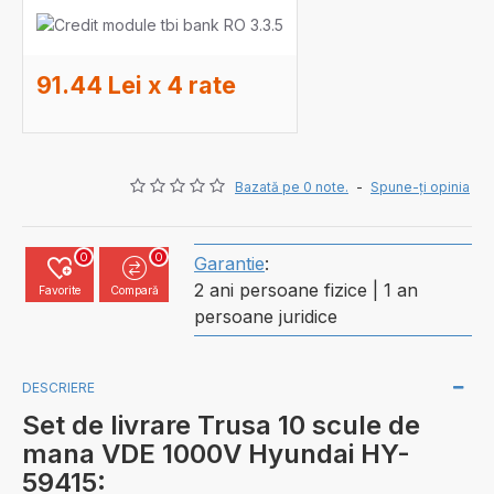
91.44 Lei x 4 rate
Bazată pe 0 note.
-
Spune-ţi opinia
0
0
Garantie
:
2 ani persoane fizice | 1 an
Favorite
Compară
persoane juridice
DESCRIERE
Set de livrare Trusa 10 scule de
mana VDE 1000V Hyundai HY-
59415: