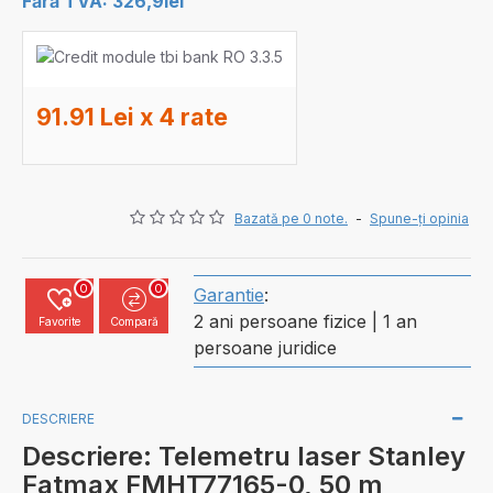
Fără TVA: 326,9lei
91.91 Lei x 4 rate
Bazată pe 0 note.
-
Spune-ţi opinia
0
0
Garantie
:
2 ani persoane fizice | 1 an
Favorite
Compară
persoane juridice
DESCRIERE
Descriere: Telemetru laser Stanley
Fatmax FMHT77165-0, 50 m