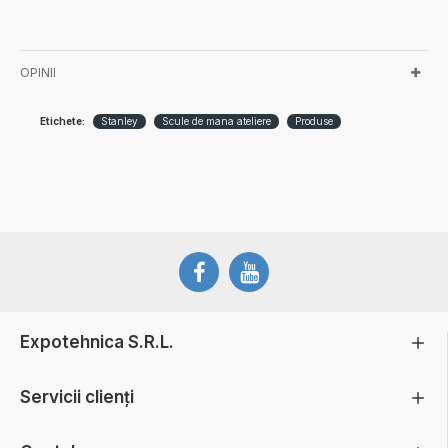
OPINII
Etichete:
Stanley
Scule de mana ateliere
Produse
Expotehnica S.R.L.
Servicii clienți