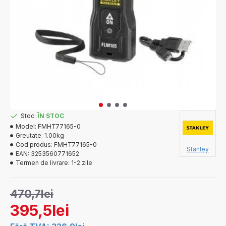
Stoc:
ÎN STOC
Model:
FMHT77165-0
Greutate:
1.00kg
Cod produs:
FMHT77165-0
Stanley
EAN:
3253560771652
Termen de livrare:
1-2 zile
470,7lei
395,5lei