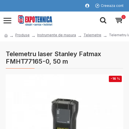
Creeaza cont
0
Produse
Instrumente de masura
Telemetre
Telemetru 
Telemetru laser Stanley Fatmax
FMHT77165-0, 50 m
-16 %