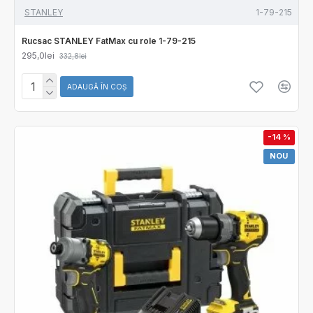
STANLEY
1-79-215
Rucsac STANLEY FatMax cu role 1-79-215
295,0lei
332,8lei
ADAUGĂ ÎN COŞ
-14 %
NOU