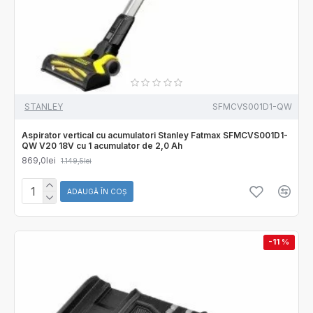
STANLEY
SFMCVS001D1-QW
Aspirator vertical cu acumulatori Stanley Fatmax SFMCVS001D1-
QW V20 18V cu 1 acumulator de 2,0 Ah
869,0lei
1.149,5lei
ADAUGĂ ÎN COŞ
-11 %