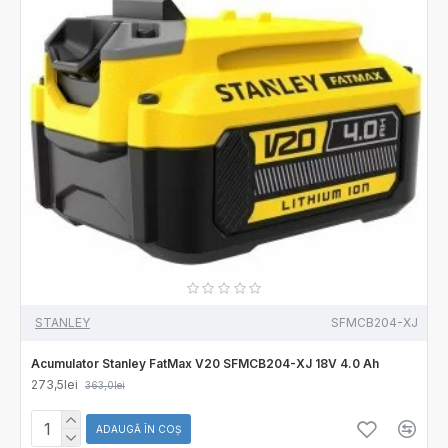
STANLEY
SFMCB204-XJ
Acumulator Stanley FatMax V20 SFMCB204-XJ 18V 4.0 Ah
273,5lei
363,0lei
ADAUGĂ ÎN COŞ