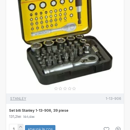
STANLEY
1-13-906
Set biti Stanley 1-13-906, 39 piese
131,2lei
164,6lei
ADAUGĂ ÎN COŞ