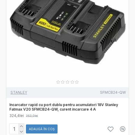
STANLEY
SFMCB24-QW
Incarcator rapid cu port dublu pentru acumulatori 18V Stanley
Fatmax V20 SFMCB24-QW, curent incarcare 4 A
324,4lei
363,0lei
ADAUGĂ ÎN COŞ