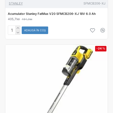
STANLEY
SFMCB206-XJ
Acumulator Stanley FatMax V20 SFMCB206-XJ 18V 6.0 Ah
405,7lei
484,0lei
ADAUGĂ ÎN COŞ
-24 %