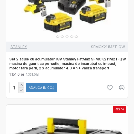
STANLEY
SFMCK211M2T-QW
Set 2 scule cu acumulator 18V Stanley FatMax SFMCK211M2T-QW
masina de gaurit cu percutie, masina de insurubat cu impact,
motor fara perii, 2 x acumulator 4.0 Ah + valiza transport
1.151,0lei
1.331,0lei
ADAUGĂ ÎN COŞ
-32 %