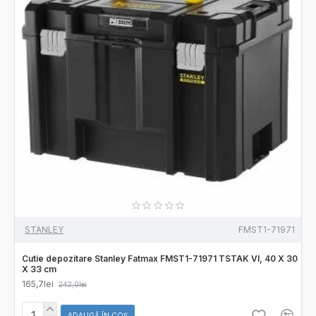
STANLEY
FMST1-71971
Cutie depozitare Stanley Fatmax FMST1-71971 TSTAK VI, 40 X 30
X 33 cm
165,7lei
242,0lei
ADAUGĂ ÎN COŞ