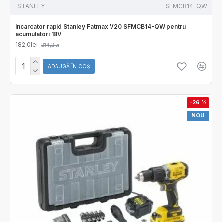
STANLEY
SFMCB14-QW
Incarcator rapid Stanley Fatmax V20 SFMCB14-QW pentru
acumulatori 18V
182,0lei
214,2lei
ADAUGĂ ÎN COŞ
-26 %
NOU