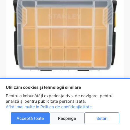
Utilizăm cookies și tehnologii similare
Pentru a îmbunătăți experiența dvs. de navigare, pentru
STANLEY
STST1-75540
analiză și pentru publicitate personalizată.
Aflați mai multe în Politica de confidențialitate
.
Organizator accesorii scule Stanley STST1-75540, pe 2 nivele
141,3lei
179,1lei
Acceptă toate
Respinge
Setări
0
0
Acasa
Favorite
Compara
Email
Contact
ADAUGĂ ÎN COŞ