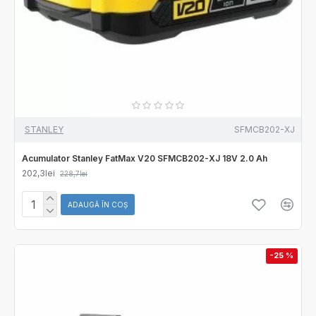
STANLEY
SFMCB202-XJ
Acumulator Stanley FatMax V20 SFMCB202-XJ 18V 2.0 Ah
202,3lei
228,7lei
ADAUGĂ ÎN COŞ
-25 %