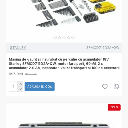
STANLEY
SFMCD715D2A-QW
Masina de gaurit si insurubat cu percutie cu acumulator 18V
Stanley SFMCD715D2A-QW, motor fara perii, 60nM, 2 x
acumulator 2.0 Ah, incarcator, valiza transport si 100 de accesorii
696,0lei
943,8lei
ADAUGĂ ÎN COŞ
-21 %