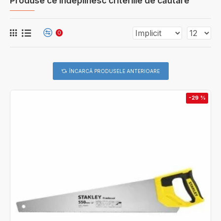
Produse ce îndeplinesc criteriile de căutare
0
ÎNCARCĂ PRODUSELE ANTERIOARE
-29 %