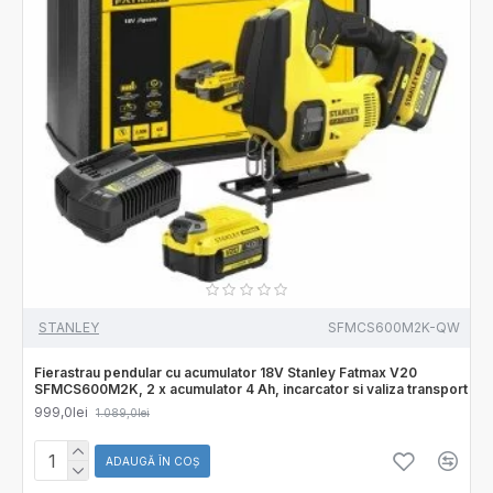
STANLEY
SFMCS600M2K-QW
Fierastrau pendular cu acumulator 18V Stanley Fatmax V20
SFMCS600M2K, 2 x acumulator 4 Ah, incarcator si valiza transport
999,0lei
1.089,0lei
ADAUGĂ ÎN COŞ