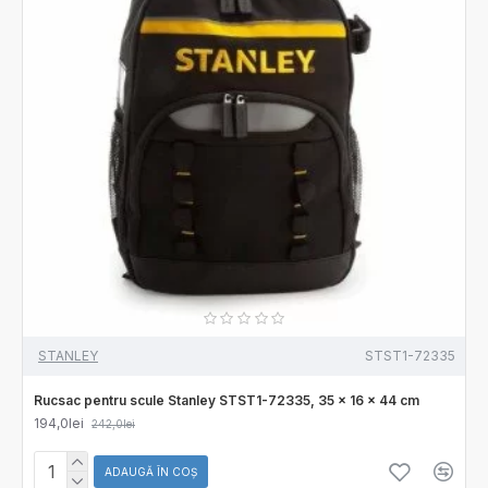
STANLEY
STST1-72335
Rucsac pentru scule Stanley STST1-72335, 35 x 16 x 44 cm
194,0lei
242,0lei
ADAUGĂ ÎN COŞ