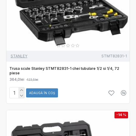
STANLEY
STMT82831-1
Trusa scule Stanley STMT82831-1 chei tubulare 1/2 si 1/4, 72
piese
364,0lei
423,5lei
ADAUGĂ ÎN COŞ
-14 %