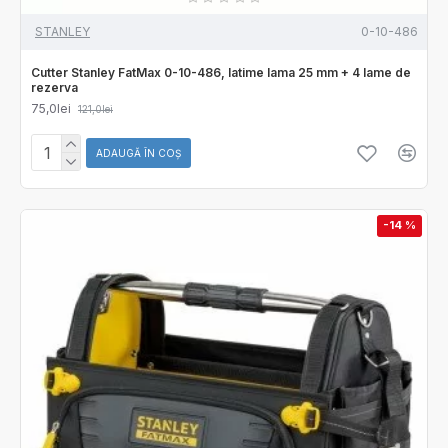
STANLEY
0-10-486
Cutter Stanley FatMax 0-10-486, latime lama 25 mm + 4 lame de
rezerva
75,0lei
121,0lei
ADAUGĂ ÎN COŞ
-14 %