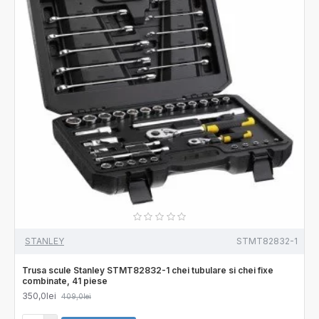
STANLEY
STMT82832-1
Trusa scule Stanley STMT82832-1 chei tubulare si chei fixe
combinate, 41 piese
350,0lei
409,0lei