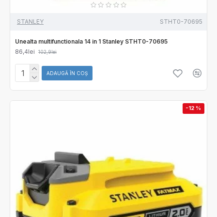
STANLEY
STHT0-70695
Unealta multifunctionala 14 in 1 Stanley STHT0-70695
86,4lei
102,9lei
ADAUGĂ ÎN COŞ
-12 %