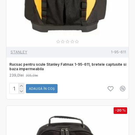
STANLEY
1-95-611
Rucsac pentru scule Stanley Fatmax 1-95-611, bretele captusite si
baza impermeabila
239,0lei
305,0lei
ADAUGĂ ÎN COŞ
-20 %