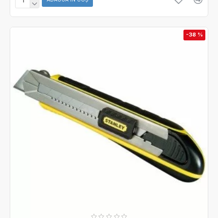
-38 %