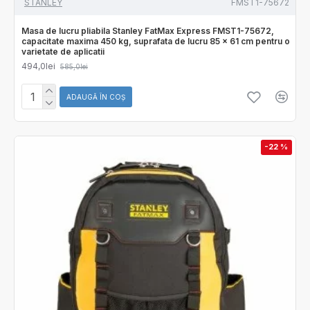
STANLEY
FMST1-75672
Masa de lucru pliabila Stanley FatMax Express FMST1-75672,
capacitate maxima 450 kg, suprafata de lucru 85 x 61 cm pentru o
varietate de aplicatii
494,0lei
585,0lei
ADAUGĂ ÎN COŞ
-22 %