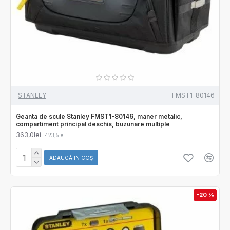
STANLEY
FMST1-80146
Geanta de scule Stanley FMST1-80146, maner metalic,
compartiment principal deschis, buzunare multiple
363,0lei
423,5lei
ADAUGĂ ÎN COŞ
-20 %