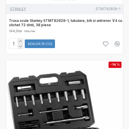
STANLEY
STMT82828-1
Trusa scule Stanley STMT82828-1, tubulare, biti si antrenor 1/4 cu
clichet 72 dinti, 38 piese
144,0lei
199,7lei
ADAUGĂ ÎN COŞ
-14 %