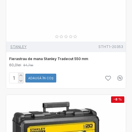
STANLEY
STHT1-20353
Fierastrau de mana Stanley Tradecut 550 mm
60,0lei
84,7lei
ADAUGĂ ÎN COŞ
-8 %