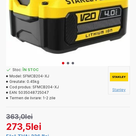
Stoc:
ÎN STOC
Model:
SFMCB204-XJ
Greutate:
0.45kg
Cod produs:
SFMCB204-XJ
Stanley
EAN:
5035048725047
Termen de livrare:
1-2 zile
363,0lei
273,5lei