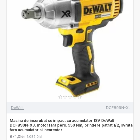
DeWalt
DCF899N-XJ
Masina de insurubat cu impact cu acumulator 18V DeWalt
DCF899N-XJ, motor fara perii, 950 Nm, prindere patrat 1/2, livrata
fara acumulator si incarcator
874,0lei
1.089,0lei