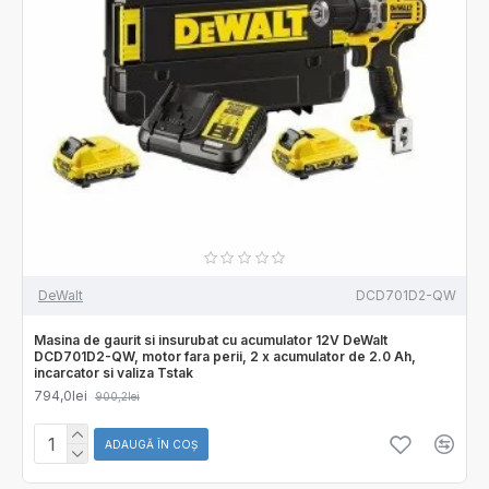
DeWalt
DCD701D2-QW
Masina de gaurit si insurubat cu acumulator 12V DeWalt
DCD701D2-QW, motor fara perii, 2 x acumulator de 2.0 Ah,
incarcator si valiza Tstak
794,0lei
900,2lei
ADAUGĂ ÎN COŞ