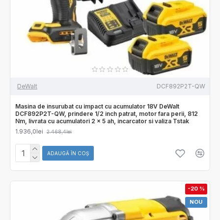
DeWalt
DCF892P2T-QW
Masina de insurubat cu impact cu acumulator 18V DeWalt
DCF892P2T-QW, prindere 1/2 inch patrat, motor fara perii, 812
Nm, livrata cu acumulatori 2 x 5 ah, incarcator si valiza Tstak
1.936,0lei
2.468,4lei
ADAUGĂ ÎN COŞ
-20 %
NOU