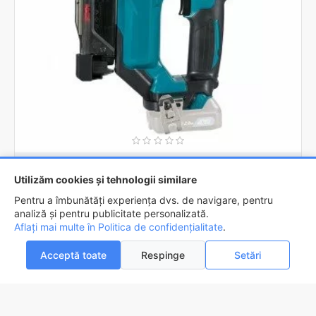
Makita
PT354DZ
Utilizăm cookies și tehnologii similare
Pistol de batut cuie fara cap cu acumulator 12V Makita PT354DZ,
Pentru a îmbunătăți experiența dvs. de navigare, pentru
livrat fara acumulator si incarcator
analiză și pentru publicitate personalizată.
1.458,1lei
Aflați mai multe în Politica de confidențialitate
.
ADAUGĂ ÎN COŞ
Acceptă toate
Respinge
Setări
0
0
Acasa
Favorite
Compara
Email
Contact