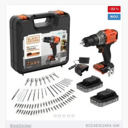
-22 %
NOU
BlackDecker
BCD383D2XKA-QW