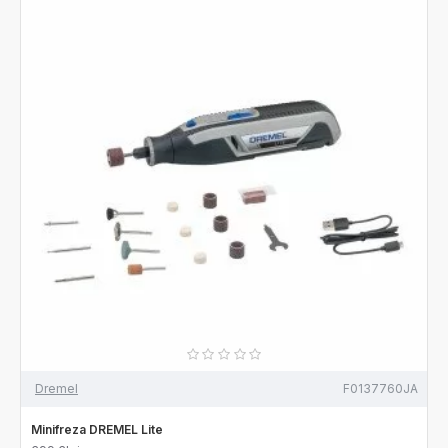
Dremel
F0137760JA
Minifreza DREMEL Lite