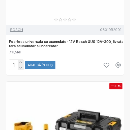
BOSCH
06019B2901
Foarfeca universala cu acumulator 12V Bosch GUS 12V-300, livrata
fara acumulator si incarcator
711,5lei
ADAUGĂ ÎN COŞ
-18 %