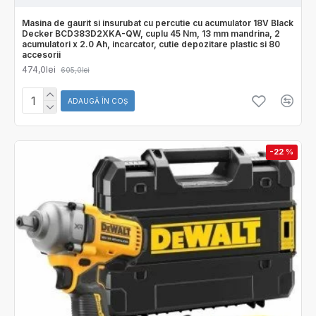
Masina de gaurit si insurubat cu percutie cu acumulator 18V Black
Decker BCD383D2XKA-QW, cuplu 45 Nm, 13 mm mandrina, 2
acumulatori x 2.0 Ah, incarcator, cutie depozitare plastic si 80
accesorii
474,0lei
605,0lei
ADAUGĂ ÎN COŞ
-22 %