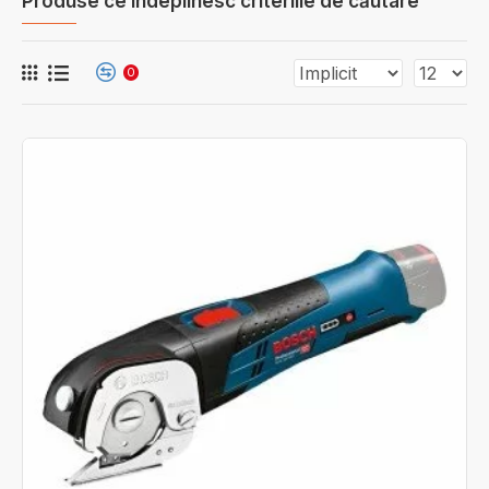
Produse ce îndeplinesc criteriile de căutare
0