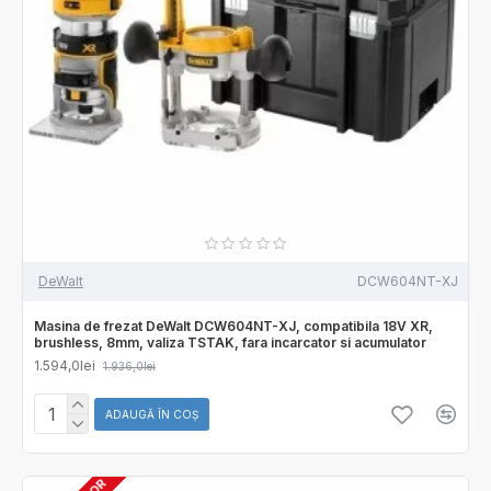
DeWalt
DCW604NT-XJ
Masina de frezat DeWalt DCW604NT-XJ, compatibila 18V XR,
brushless, 8mm, valiza TSTAK, fara incarcator si acumulator
1.594,0lei
1.936,0lei
ADAUGĂ ÎN COŞ