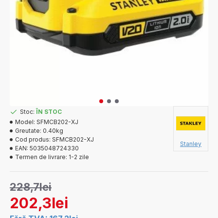
Stoc:
ÎN STOC
Model:
SFMCB202-XJ
Greutate:
0.40kg
Cod produs:
SFMCB202-XJ
Stanley
EAN:
5035048724330
Termen de livrare:
1-2 zile
228,7lei
202,3lei