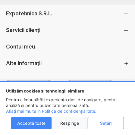
Expotehnica S.R.L.
Servicii clienți
Contul meu
Alte informații
Utilizăm cookies și tehnologii similare
Pentru a îmbunătăți experiența dvs. de navigare, pentru
analiză și pentru publicitate personalizată.
Aflați mai multe în Politica de confidențialitate
.
Copyright ©
2026 - EXPOTEHNICA S.R.L.
Acceptă toate
Respinge
Setări
ADAUGĂ ÎN COŞ
AI INTREBARI?