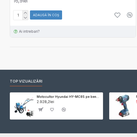
16,9lei
ADAUGĂ ÎN COŞ
Ai intrebari?
TOP VIZUALIZĂRI
Motocultor Hyundai HY-MC85 pe benzina, putere 7 CP, 212 cmc, latime maxima de lucru 85 cm, adancime de frezare 10-30 cm, freza de pamant si roti de cauciuc incluse
2.928,2lei