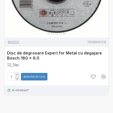
BOSCH
2608600315
Disc de degrosare Expert for Metal cu degajare
Bosch 180 x 6.0
12,3lei
ADAUGĂ ÎN COŞ
Ai intrebari?