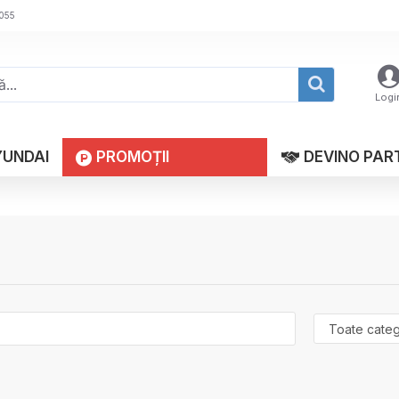
 055
Logi
YUNDAI
PROMOȚII
DEVINO PAR