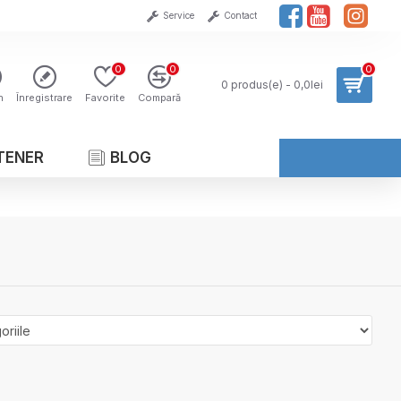
Service
Contact
0
0
0
0 produs(e) - 0,0lei
n
Înregistrare
Favorite
Compară
TENER
BLOG