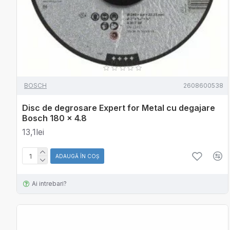
BOSCH
2608600538
Disc de degrosare Expert for Metal cu degajare
Bosch 180 x 4.8
13,1lei
ADAUGĂ ÎN COŞ
Ai intrebari?