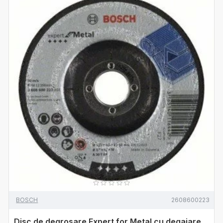
BOSCH
2608600223
Disc de degrosare Expert for Metal cu degajare