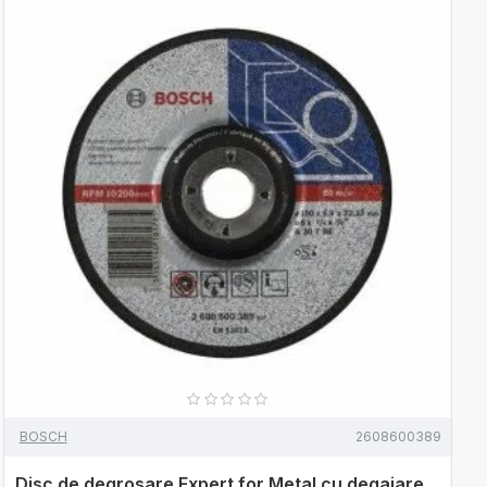
BOSCH
2608600389
Disc de degrosare Expert for Metal cu degajare