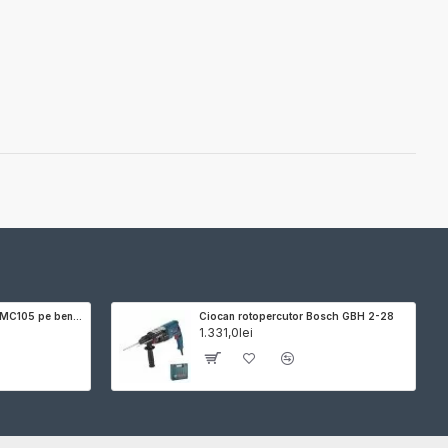
Motocultor Hyundai HY-MC105 pe benzina, putere 14 CP, 420 cmc, latime maxima de lucru 105 cm, adancime de frezare 10-30 cm, freza de pamant si roti de cauciuc incluse
Ciocan rotopercutor Bosch GBH 2-28
1.331,0lei