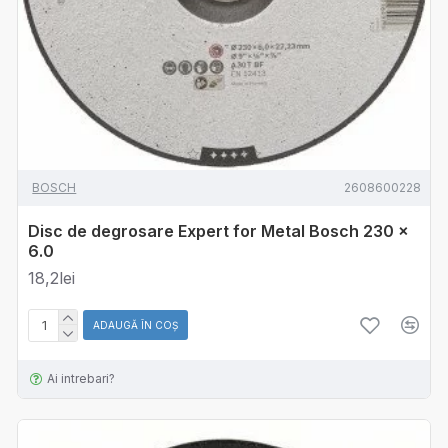
BOSCH
2608600228
Disc de degrosare Expert for Metal Bosch 230 x
6.0
18,2lei
ADAUGĂ ÎN COŞ
Ai intrebari?