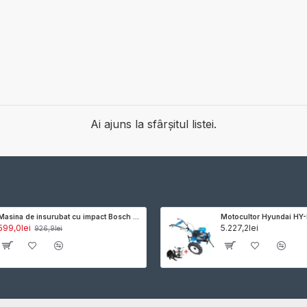
Ai ajuns la sfârșitul listei.
Masina de insurubat cu impact Bosch GDX 18V-180 compatibila cu acumulator 18V, cuplu maxim 180 Nm, suport scule hexagonal interior de 1/4 și patrat exterior de 1/2, fara acumulator si incarcator
599,0lei
5.227,2lei
926,9lei