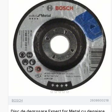
BOSCH
2608600218
Disc de degrosare Expert for Metal cu degajare