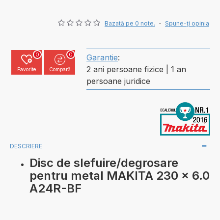
Bazată pe 0 note.
-
Spune-ţi opinia
0
0
Garantie
:
2 ani persoane fizice | 1 an
Favorite
Compară
persoane juridice
DESCRIERE
Disc de slefuire/degrosare
pentru metal MAKITA 230 x 6.0
A24R-BF