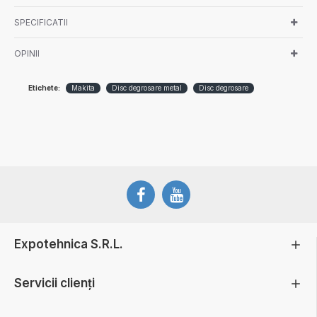
SPECIFICATII
OPINII
Etichete:
Makita
Disc degrosare metal
Disc degrosare
Expotehnica S.R.L.
Servicii clienți