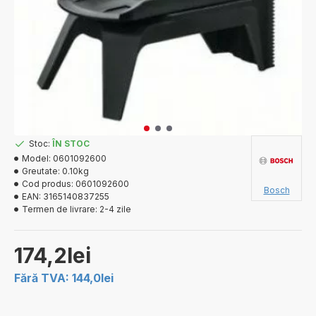
Stoc:
ÎN STOC
Model:
0601092600
Greutate:
0.10kg
Cod produs:
0601092600
Bosch
EAN:
3165140837255
Termen de livrare:
2-4 zile
174,2lei
Fără TVA: 144,0lei