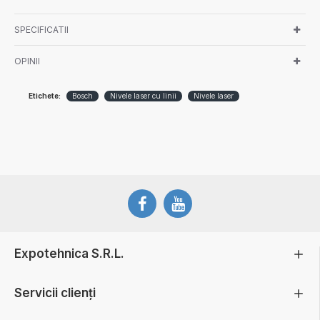
SPECIFICATII
OPINII
Etichete:
Bosch
Nivele laser cu linii
Nivele laser
Expotehnica S.R.L.
Servicii clienți