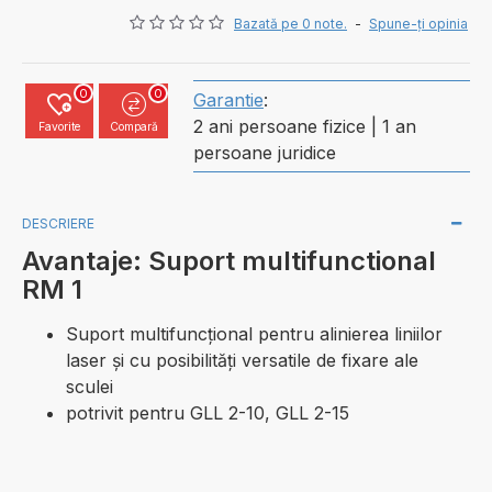
Bazată pe 0 note.
-
Spune-ţi opinia
0
0
Garantie
:
2 ani persoane fizice | 1 an
Favorite
Compară
persoane juridice
DESCRIERE
Avantaje: Suport multifunctional
RM 1
Suport multifuncţional pentru alinierea liniilor
laser şi cu posibilităţi versatile de fixare ale
sculei
potrivit pentru GLL 2-10, GLL 2-15