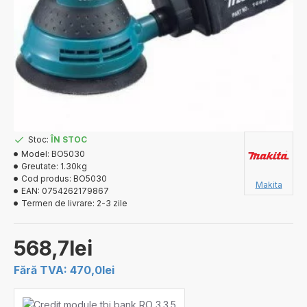
Stoc:
ÎN STOC
Model:
BO5030
Greutate:
1.30kg
Cod produs:
BO5030
Makita
EAN:
0754262179867
Termen de livrare:
2-3 zile
568,7lei
Fără TVA: 470,0lei