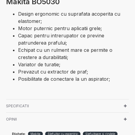
Makita BO5030
Design ergonomic cu suprafata acoperita cu
elastomer;
Motor puternic pentru aplicatii grele;
Capac pentru intrerupator ce previne
patrunderea prafului;
Echipat cu un rulment mare ce permite o
crestere a durabilitatii;
Variator de turatie;
Prevazut cu extractor de praf;
Posibilitate de conectare la un aspirator;
SPECIFICATII
OPINII
Etichete:
Makita
Slefuitor cu excentric
Slefuitoare si rindele