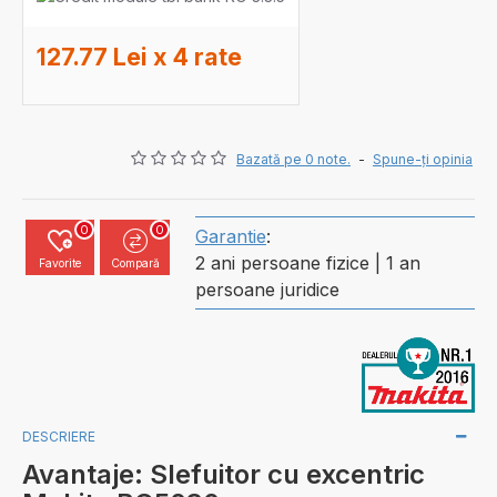
127.77 Lei x 4 rate
Bazată pe 0 note.
-
Spune-ţi opinia
0
0
Garantie
:
2 ani persoane fizice | 1 an
Favorite
Compară
persoane juridice
DESCRIERE
Avantaje: Slefuitor cu excentric