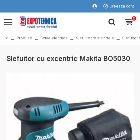
Creeaza cont
0
Produse
Scule electrice
Slefuitoare si rindele
Slefuitor 
Slefuitor cu excentric Makita BO5030