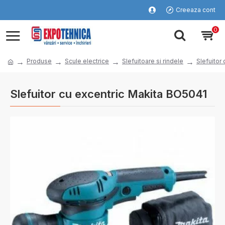
Creeaza cont
0
Produse
Scule electrice
Slefuitoare si rindele
Slefuitor 
Slefuitor cu excentric Makita BO5041