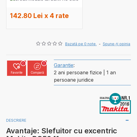
142.80 Lei x 4 rate
Bazată pe 0 note.
-
Spune-ţi opinia
0
0
Garantie
:
2 ani persoane fizice | 1 an
Favorite
Compară
persoane juridice
DESCRIERE
Avantaje: Slefuitor cu excentric