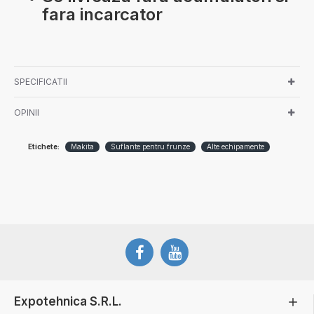
fara incarcator
SPECIFICATII
OPINII
Etichete:
Makita
Suflante pentru frunze
Alte echipamente
Expotehnica S.R.L.