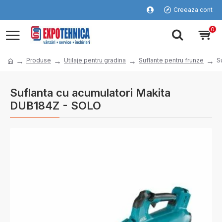
Creeaza cont
0
Produse
Utilaje pentru gradina
Suflante pentru frunze
S
Suflanta cu acumulatori Makita
DUB184Z - SOLO