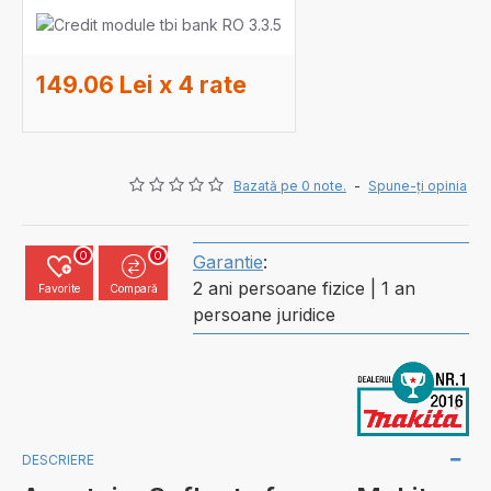
149.06 Lei x 4 rate
Bazată pe 0 note.
-
Spune-ţi opinia
0
0
Garantie
:
2 ani persoane fizice | 1 an
Favorite
Compară
persoane juridice
DESCRIERE