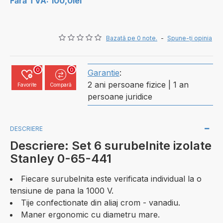
Fără TVA: 100,0lei
Bazată pe 0 note.
-
Spune-ţi opinia
0
0
Garantie
:
2 ani persoane fizice | 1 an
Favorite
Compară
persoane juridice
DESCRIERE
Descriere: Set 6 surubelnite izolate
Stanley 0-65-441
Fiecare surubelnita este verificata individual la o
tensiune de pana la 1000 V.
Tije confectionate din aliaj crom - vanadiu.
Maner ergonomic cu diametru mare.