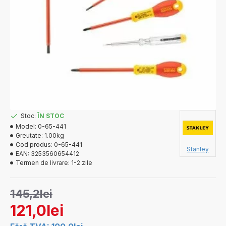
Stoc:
ÎN STOC
Model:
0-65-441
Greutate:
1.00kg
Cod produs:
0-65-441
Stanley
EAN:
3253560654412
Termen de livrare:
1-2 zile
145,2lei
121,0lei