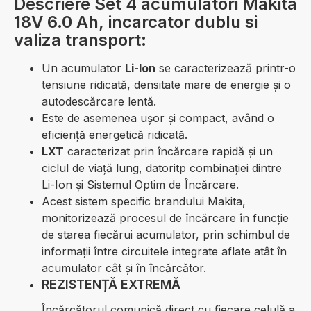
Descriere Set 4 acumulatori Makita
18V 6.0 Ah, incarcator dublu si
valiza transport:
Un acumulator
Li-Ion
se caracterizează printr-o
tensiune ridicată, densitate mare de energie și o
autodescărcare lentă.
Este de asemenea ușor și compact, având o
eficiență energetică ridicată.
LXT
caracterizat prin încărcare rapidă și un
ciclul de viață lung, datoritp combinației dintre
Li-Ion și Sistemul Optim de Încărcare.
Acest sistem specific brandului Makita,
monitorizează procesul de încărcare în funcție
de starea fiecărui acumulator, prin schimbul de
informații între circuitele integrate aflate atât în
acumulator cât și în încărcător.
REZISTENȚĂ EXTREMĂ
Încărcătorul comunică direct cu fiecare celulă a