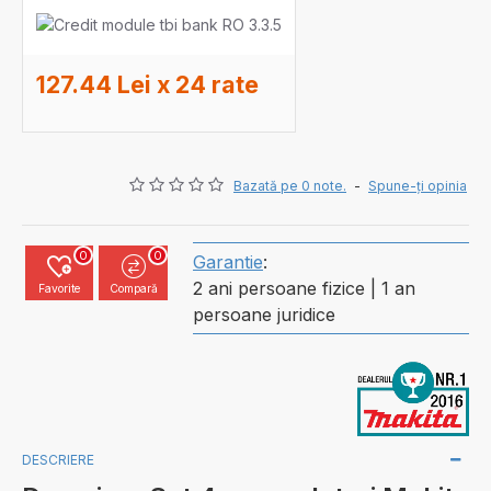
127.44 Lei x 24 rate
Bazată pe 0 note.
-
Spune-ţi opinia
0
0
Garantie
:
2 ani persoane fizice | 1 an
Favorite
Compară
persoane juridice
DESCRIERE