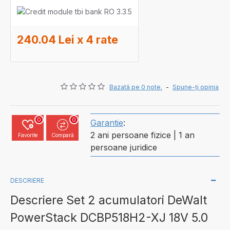
240.04 Lei x 4 rate
Bazată pe 0 note.
-
Spune-ţi opinia
0
0
Garantie
:
2 ani persoane fizice | 1 an
Favorite
Compară
persoane juridice
DESCRIERE
Descriere
Set 2 acumulatori DeWalt
PowerStack DCBP518H2-XJ 18V 5.0