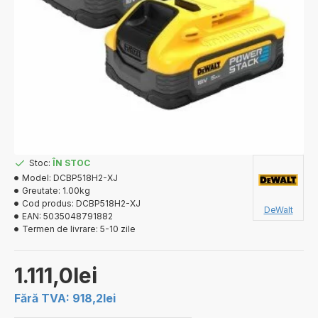
Stoc:
ÎN STOC
Model:
DCBP518H2-XJ
Greutate:
1.00kg
Cod produs:
DCBP518H2-XJ
DeWalt
EAN:
5035048791882
Termen de livrare:
5-10 zile
1.111,0lei
Fără TVA: 918,2lei