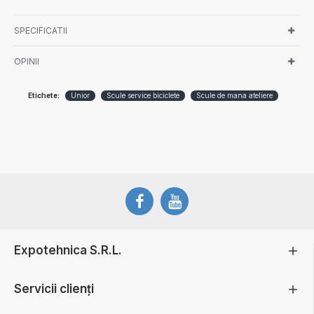
SPECIFICATII
OPINII
Etichete:
Unior
Scule service biciclete
Scule de mana ateliere
Expotehnica S.R.L.
Servicii clienți