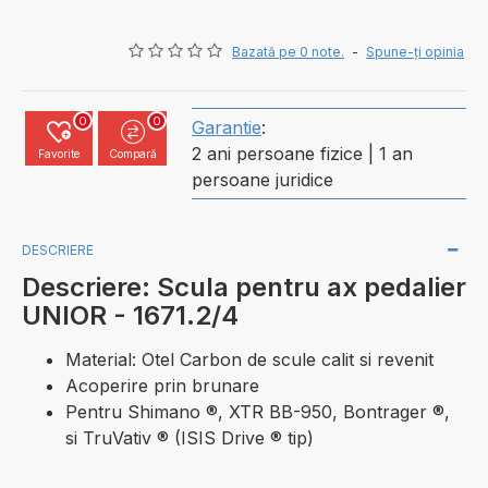
Bazată pe 0 note.
-
Spune-ţi opinia
0
0
Garantie
:
2 ani persoane fizice | 1 an
Favorite
Compară
persoane juridice
DESCRIERE
Descriere: Scula pentru ax pedalier
UNIOR - 1671.2/4
Material: Otel Carbon de scule calit si revenit
Acoperire prin brunare
Pentru Shimano ®, XTR BB-950, Bontrager ®,
si TruVativ ® (ISIS Drive ® tip)