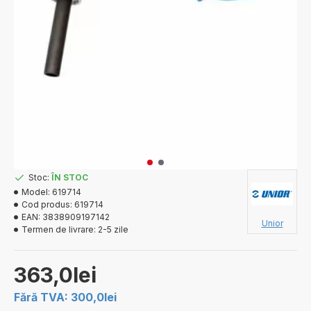
Stoc:
ÎN STOC
Model:
619714
Cod produs:
619714
EAN:
3838909197142
Unior
Termen de livrare:
2-5 zile
363,0lei
Fără TVA: 300,0lei