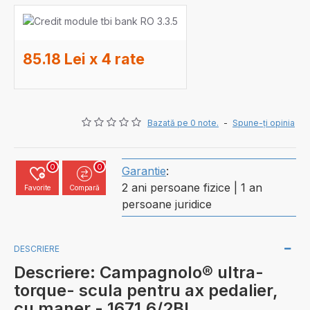
85.18 Lei x 4 rate
Bazată pe 0 note.
-
Spune-ţi opinia
0
0
Garantie
:
2 ani persoane fizice | 1 an
Favorite
Compară
persoane juridice
DESCRIERE
Descriere: Campagnolo® ultra-
torque- scula pentru ax pedalier,
cu maner - 1671.6/2BI