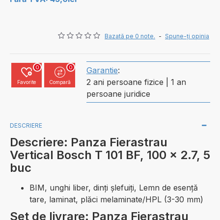
Bazată pe 0 note.
-
Spune-ţi opinia
0
0
Garantie
:
2 ani persoane fizice | 1 an
Favorite
Compară
persoane juridice
DESCRIERE
Descriere: Panza Fierastrau
Vertical Bosch T 101 BF, 100 x 2.7, 5
buc
BIM, unghi liber, dinţi şlefuiţi, Lemn de esenţă
tare, laminat, plăci melaminate/HPL (3-30 mm)
Set de livrare: Panza Fierastrau