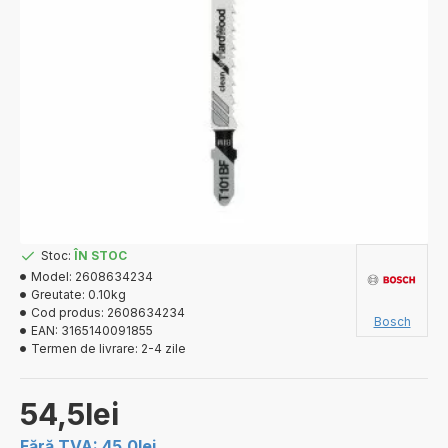
Stoc:
ÎN STOC
Model:
2608634234
Greutate:
0.10kg
Cod produs:
2608634234
Bosch
EAN:
3165140091855
Termen de livrare:
2-4 zile
54,5lei
Fără TVA: 45,0lei