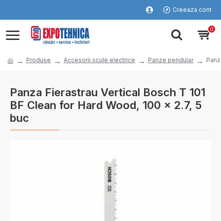
Creeaza cont
0
Produse
Accesorii scule electrice
Panze pendular
Panza
Panza Fierastrau Vertical Bosch T 101
BF Clean for Hard Wood, 100 x 2.7, 5
buc