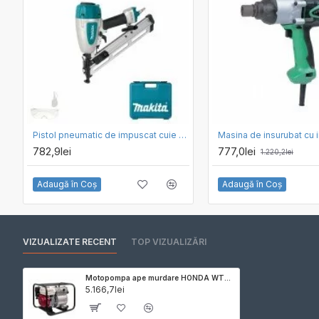
Pistol pneumatic de impuscat cuie cu jumatate de cap Makita AF635
782,9lei
777,0lei
1.220,2lei
Adaugă în Coş
Adaugă în Coş
VIZUALIZATE RECENT
TOP VIZUALIZĂRI
Motopompa ape murdare HONDA WT20XK4
5.166,7lei