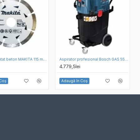
Disc diamantat beton MAKITA 115 mm D-52750
Aspirator profesional Bosch GAS 55 M AFC
4.779,5lei
 Coş
Adaugă în Coş