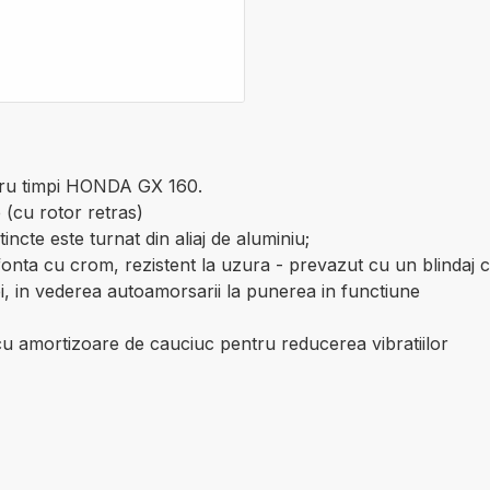
ru timpi HONDA GX 160.
 (cu rotor retras)
incte este turnat din aliaj de aluminiu;
e fonta cu crom, rezistent la uzura - prevazut cu un blinda
ei, in vederea autoamorsarii la punerea in functiune
cu amortizoare de cauciuc pentru reducerea vibratiilor