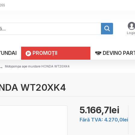
 055
Logi
YUNDAI
PROMOȚII
DEVINO PAR
Motopompa ape murdare HONDA WT20XK4
HONDA WT20XK4
5.166,7lei
Fără TVA: 4.270,0lei