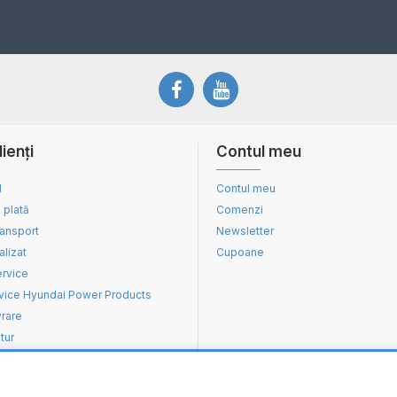
lienți
Contul meu
d
Contul meu
 plată
Comenzi
ransport
Newsletter
alizat
Cupoane
ervice
vice Hyundai Power Products
vrare
tur