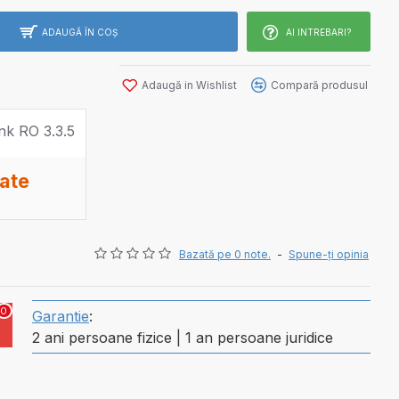
ADAUGĂ ÎN COŞ
AI INTREBARI?
Adaugă in Wishlist
Compară produsul
rate
Bazată pe 0 note.
-
Spune-ţi opinia
0
Garantie
:
2 ani persoane fizice | 1 an persoane juridice