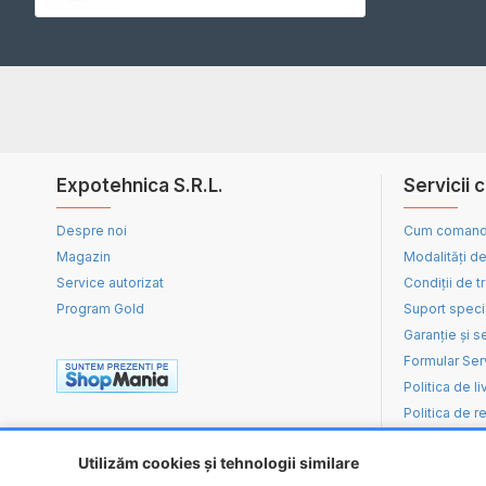
Expotehnica S.R.L.
Servicii c
Despre noi
Cum coman
Magazin
Modalități de
Service autorizat
Condiții de t
Program Gold
Suport speci
Garanție și s
Formular Ser
Politica de li
Politica de re
Utilizăm cookies și tehnologii similare