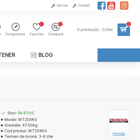
Service
Contact
0
0
0
0 produs(e) - 0,0lei
n
Înregistrare
Favorite
Compară
TENER
BLOG
Stoc:
ÎN STOC
Model:
WT20XK4
Greutate:
47.00kg
Cod produs:
WT20XK4
Honda
Termen de livrare:
3-6 zile