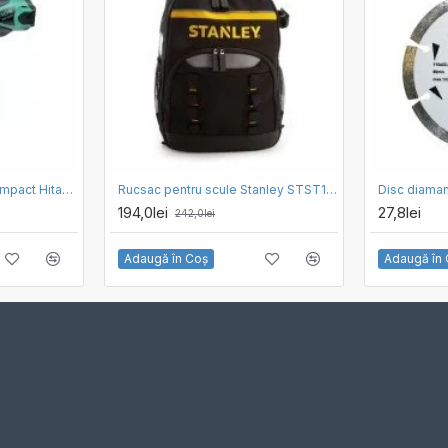
Masina de insurubat cu impact Hitachi WR 14VB
Rucsac pentru scule Stanley STST1-72335, 35 x 16 x 44 cm
194,0lei
27,8lei
242,0lei
Adaugă în Coş
Adaugă în