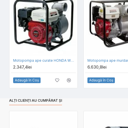
Motopompa ape curate HONDA WB30XT3
2.347,4lei
6.630,8lei
Adaugă în Coş
Adaugă în Coş
ALȚI CLIENȚI AU CUMPĂRAT ȘI