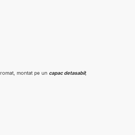
j cromat, montat pe un
capac detasabil
;