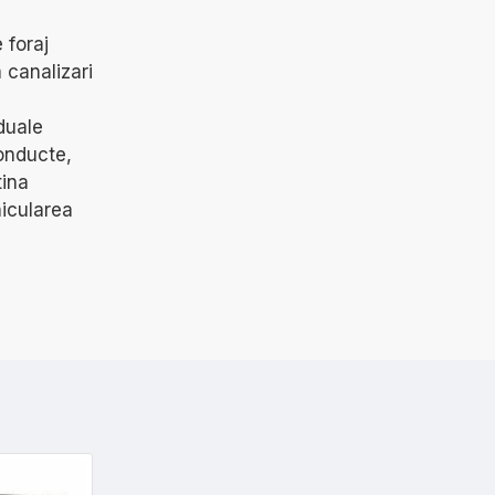
 foraj
 canalizari
duale
onducte,
tina
hicularea