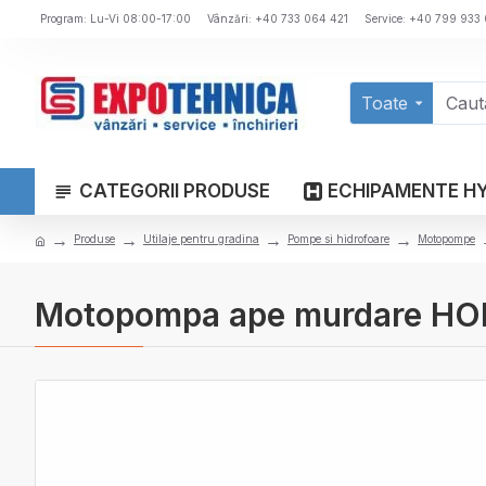
Program: Lu-Vi 08:00-17:00
Vânzări: +40 733 064 421
Service: +40 799 933
Toate
CATEGORII PRODUSE
ECHIPAMENTE H
Produse
Utilaje pentru gradina
Pompe si hidrofoare
Motopompe
Motopompa ape murdare 