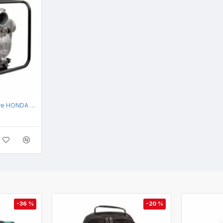
Motopompa ape murdare HONDA WT30XK4
-36 %
-20 %